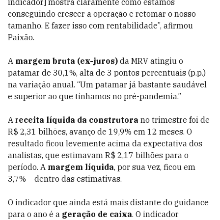
indicador] mostra claramente como estamos
conseguindo crescer a operação e retomar o nosso
tamanho. E fazer isso com rentabilidade”, afirmou
Paixão.
A
margem bruta (ex-juros)
da MRV atingiu o
patamar de 30,1%, alta de 3 pontos percentuais (p.p.)
na variação anual. “Um patamar já bastante saudável
e superior ao que tínhamos no pré-pandemia.”
A r
eceita líquida da construtora
no trimestre foi de
R$ 2,31 bilhões, avanço de 19,9% em 12 meses. O
resultado ficou levemente acima da expectativa dos
analistas, que estimavam R$ 2,17 bilhões para o
período. A
margem líquida
, por sua vez, ficou em
3,7% – dentro das estimativas.
O indicador que ainda está mais distante do guidance
para o ano é a
geração de caixa
. O indicador