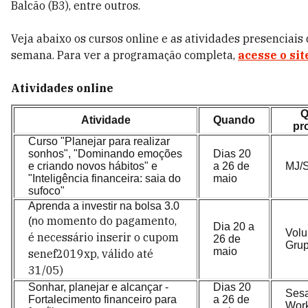
Balcão (B3), entre outros.
Veja abaixo os cursos online e as atividades presenciai
semana. Para ver a programação completa,
acesse o sit
Atividades online
Atividade
Quando
pr
Curso "Planejar para realizar
sonhos", "Dominando emoções
Dias 20
e criando novos hábitos" e
a 26 de
MJ/
"Inteligência financeira: saia do
maio
sufoco"
Aprenda a investir na bolsa 3.0
o momento do pagamento,
(n
Dia 20 a
Volu
é necessário inserir o cupom
26 de
Gru
maio
senef2019xp, válido até
31/05)
Sonhar, planejar e alcançar -
Dias 20
Ses
Fortalecimento financeiro para
a 26 de
Wor