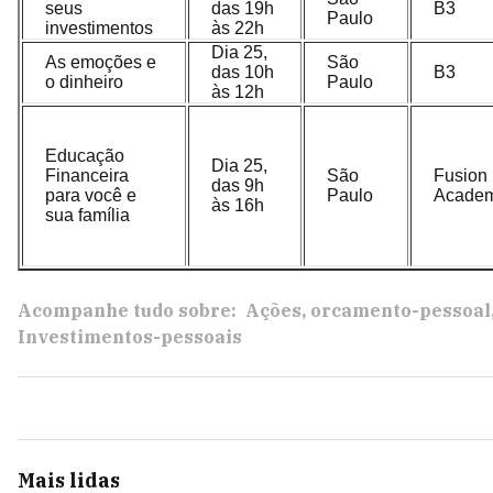
seus
das 19h
B3
Paulo
investimentos
às 22h
Dia 25,
As emoções e
São
das 10h
B3
o dinheiro
Paulo
às 12h
Educação
Dia 25,
Financeira
São
Fusion
das 9h
para você e
Paulo
Acade
às 16h
sua família
Acompanhe tudo sobre:
Ações
orcamento-pessoal
Investimentos-pessoais
Mais lidas