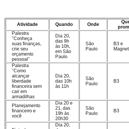
Qu
Atividade
Quando
Onde
prom
Palestra
Dia 20,
"Conheça
das 9h
suas finanças,
São
B3 e
às 10h,
crie seu
Paulo
Magnet
em São
orçamento
Paulo
pessoal"
Palestra
"Como
alcançar
Dia 20,
São
liberdade
das 10h
B3
Paulo
financeira sem
às 11h
cair em
armadilhas
Dia 20 e
Planejamento
21, das
São
financeiro e
B3
19h às
Paulo
você
20h30
Dia 20,