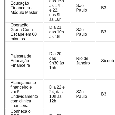
das 15h
Educação
às 17h;
São
Financeira -
B3
e 22,
Paulo
Módulo Master
das 9h
às 16h
Operação
Dia 21,
Grana Curta -
São
das 10h
B3
Escape em 60
Paulo
às 18h
minutos
Dia 20,
Palestra de
das
Rio de
Educação
Sicoob
9h30 às
Janeiro
Financeira
15h
Planejamento
financeiro e
Dia 22 e
você -
24, das
São
B3
Endividamento
10h às
Paulo
com clínica
12h
financeira
Conheça o