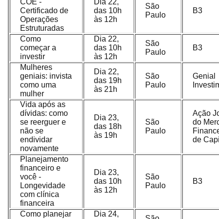
COE -
Dia 22,
São
Certificado de
das 10h
B3
Paulo
Operações
às 12h
Estruturadas
Como
Dia 22,
São
começar a
das 10h
B3
Paulo
investir
às 12h
Mulheres
Dia 22,
geniais: invista
São
Genial
das 19h
como uma
Paulo
Investi
às 21h
mulher
Vida após as
dívidas: como
Ação J
Dia 23,
se reerguer e
São
do Mer
das 18h
não se
Paulo
Finance
às 19h
endividar
de Capi
novamente
Planejamento
financeiro e
Dia 23,
você -
São
das 10h
B3
Longevidade
Paulo
às 12h
com clínica
financeira
Como planejar
Dia 24,
São