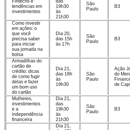
Fintechs e
das
São
tendências em
19h30
B3
Paulo
investimentos
às
21h30
Como investir
em ações: o
que você
Dia 20,
São
precisa saber
das 15h
B3
Paulo
para iniciar
às 17h
sua jornada na
bolsa
Armadilhas do
cartão de
Dia 21,
Ação J
crédito: dicas
das 18h
São
do Mer
de como fugir
às
Paulo
Finance
delas e fazer
19h30
de Capi
um bom uso
do cartão
Mulheres,
Dia 21,
investimentos
das
São
e a
19h30
B3
Paulo
independência
às
financeira
21h30
Dia 21,