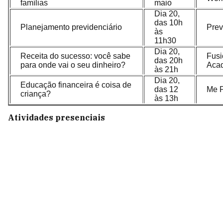
famílias
maio
Dia 20,
das 10h
Planejamento previdenciário
Prev
às
11h30
Dia 20,
Receita do sucesso: você sabe
Fusi
das 20h
para onde vai o seu dinheiro?
Aca
às 21h
Dia 20,
Educação financeira é coisa de
das 12
Me 
criança?
às 13h
Atividades presenciais