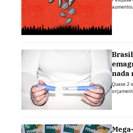
aumentou
Brasi
emagr
nada 
Quase 2 e
orçamento
Mega-