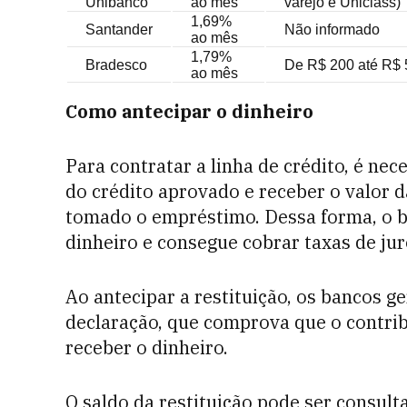
Unibanco
ao mês
varejo e Uniclass)
1,69%
Santander
Não informado
ao mês
1,79%
Bradesco
De R$ 200 até R$ 5
ao mês
Como antecipar o dinheiro
Para contratar a linha de crédito, é nec
do crédito aprovado e receber o valor d
tomado o empréstimo. Dessa forma, o ba
dinheiro e consegue cobrar taxas de ju
Ao antecipar a restituição, os bancos g
declaração, que comprova que o contri
receber o dinheiro.
O saldo da restituição pode ser consult