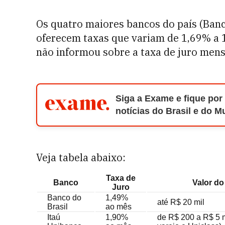
Os quatro maiores bancos do país (Banco
oferecem taxas que variam de 1,69% a 1
não informou sobre a taxa de juro mensa
Siga a Exame e fique por
notícias do Brasil e do 
Veja tabela abaixo:
Taxa de
Banco
Valor d
Juro
Banco do
1,49%
até R$ 20 mil
Brasil
ao mês
Itaú
1,90%
de R$ 200 a R$ 5 m