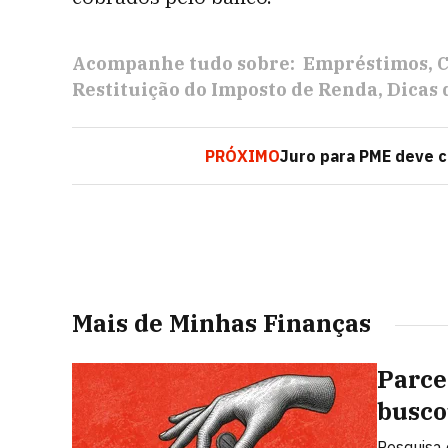
Acompanhe tudo sobre:
Empréstimos
C
Restituição do Imposto de Renda
Dicas 
PRÓXIMO
Juro para PME deve c
Mais de Minhas Finanças
Parce
busco
Pesquisa 