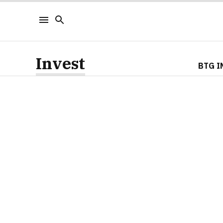
Invest
BTG I