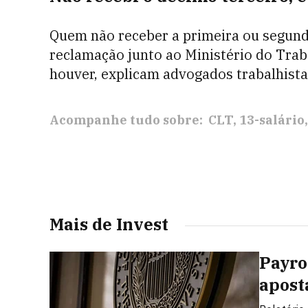
Quem não receber a primeira ou segund
reclamação junto ao Ministério do Traba
houver, explicam advogados trabalhista
Acompanhe tudo sobre:
CLT
13-salário
Mais de Invest
Payro
apost