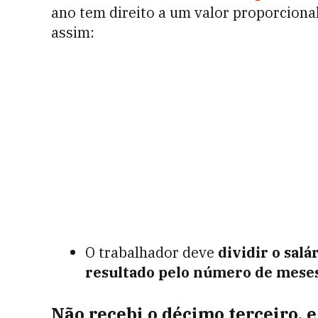
ano tem direito a um valor proporcional
assim:
O trabalhador deve
dividir o salá
resultado pelo número de mese
Não recebi o décimo terceiro, 