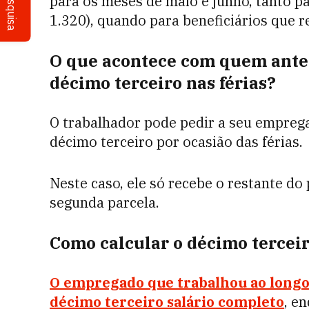
Pesquisa
para os meses de maio e junho, tanto p
1.320), quando para beneficiários que 
O que acontece com quem antec
décimo terceiro nas férias?
O trabalhador pode pedir a seu emprega
décimo terceiro por ocasião das férias.
Neste caso, ele só recebe o restante 
segunda parcela.
Como calcular o décimo tercei
O empregado que trabalhou ao longo 
décimo terceiro salário completo
, e