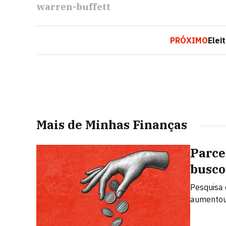
warren-buffett
PRÓXIMO
Elei
Mais de Minhas Finanças
Parce
busco
Pesquisa 
aumentou