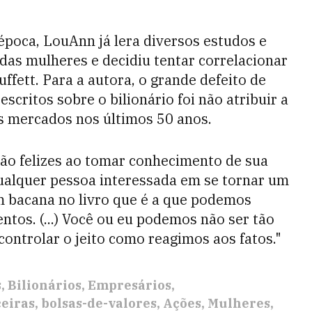
 época, LouAnn já lera diversos estudos e
das mulheres e decidiu tentar correlacionar
uffett. Para a autora, o grande defeito de
escritos sobre o bilionário foi não atribuir a
 mercados nos últimos 50 anos.
ão felizes ao tomar conhecimento de sua
 qualquer pessoa interessada em se tornar um
 bacana no livro que é a que podemos
os. (...) Você ou eu podemos não ser tão
ontrolar o jeito como reagimos aos fatos."
s
Bilionários
Empresários
ceiras
bolsas-de-valores
Ações
Mulheres