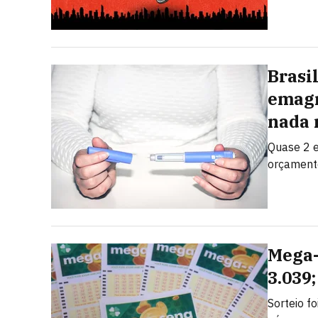
Brasi
emagr
nada 
Quase 2 e
orçamento
Mega-
3.039
Sorteio f