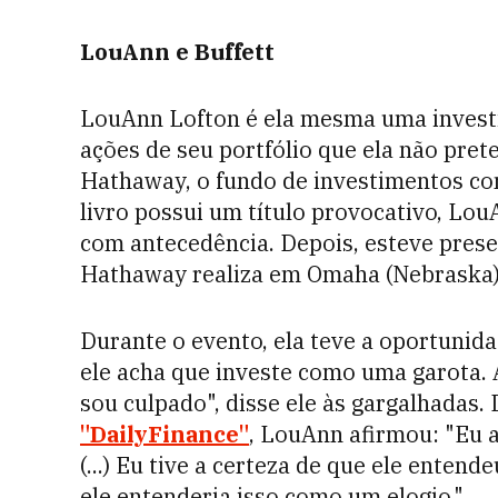
LouAnn e Buffett
LouAnn Lofton é ela mesma uma investi
ações de seu portfólio que ela não pret
Hathaway, o fundo de investimentos con
livro possui um título provocativo, Lo
com antecedência. Depois, esteve prese
Hathaway realiza em Omaha (Nebraska) 
Durante o evento, ela teve a oportunid
ele acha que investe como uma garota. 
sou culpado", disse ele às gargalhadas.
"DailyFinance"
, LouAnn afirmou: "Eu ac
(...) Eu tive a certeza de que ele enten
ele entenderia isso como um elogio."