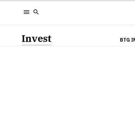
Invest
BTG I