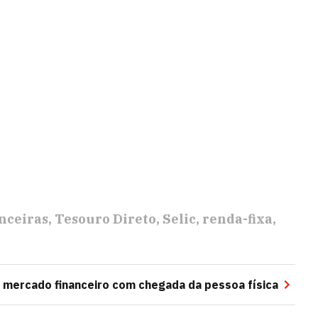
anceiras
Tesouro Direto
Selic
renda-fixa
mercado financeiro com chegada da pessoa física