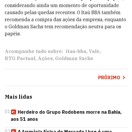
considerando ainda um momento de oportunidade
causado pelas quedas recentes. O Itaú BBA também
recomenda a compra das ações da empresa, enquanto
o Goldman Sachs tem recomendação neutra para os
papéis.
Acompanhe tudo sobre:
itau-bba
Vale
BTG Pactual
Ações
Goldman Sachs
PRÓXIMO
Mais lidas
01
Herdeiro do Grupo Rodobens morre na Bahia,
aos 51 anos
02
A farmácia física do Mercado Livre é uma