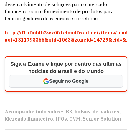
desenvolvimento de soluções para o mercado
financeiro, com o fornecimento de produtos para
bancos, gestoras de recursos e corretoras.
http://d1nfmblh2wz0fd.cloudfront.net/items/loade
aoi=1311798366&pid=1063&zoneid=14729&cid=&ri
Siga a Exame e fique por dentro das últimas
notícias do Brasil e do Mundo
Seguir no Google
Acompanhe tudo sobre:
B3
bolsas-de-valores
Mercado financeiro
IPOs
CVM
Senior Solution