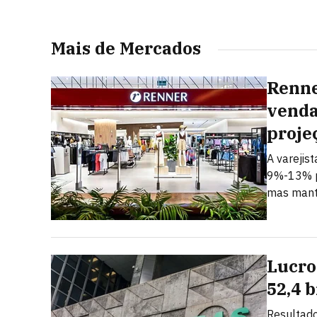
Mais de Mercados
Renne
venda
proje
A varejis
9%-13% p
mas mant
Lucro
52,4 
Resultado