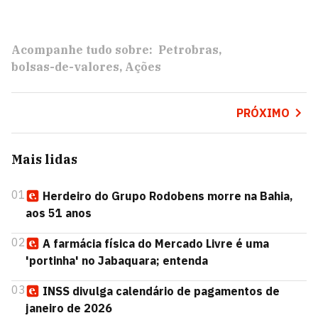
Acompanhe tudo sobre:
Petrobras
bolsas-de-valores
Ações
PRÓXIMO
Mais lidas
01
Herdeiro do Grupo Rodobens morre na Bahia,
aos 51 anos
02
A farmácia física do Mercado Livre é uma
'portinha' no Jabaquara; entenda
03
INSS divulga calendário de pagamentos de
janeiro de 2026