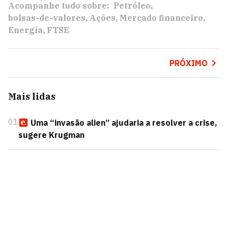
Acompanhe tudo sobre:
Petróleo
bolsas-de-valores
Ações
Mercado financeiro
Energia
FTSE
PRÓXIMO
Mais lidas
01
Uma “invasão alien” ajudaria a resolver a crise,
sugere Krugman