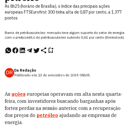
Às 8h25 (horário de Brasília), o índice das principais ações
europeias FTSEurofirst 300 tinha alta de 0,87 por cento, a 1.377
pontos
Barris de petr&oacute;leo: mercado teve algum suporte do setor de energia
com o pre&ccedil;o do petr&oacute;leo subindo 0,61 por cento (thinkstock)
Da Redação
DR
Publicado em
23 de setembro de 2015
08h35
.
As
ações
europeias operavam em alta nesta quarta-
feira, com investidores buscando barganhas após
fortes perdas na sessão anterior, com a recuperação
dos preços do
petróleo
ajudando as empresas de
energia.