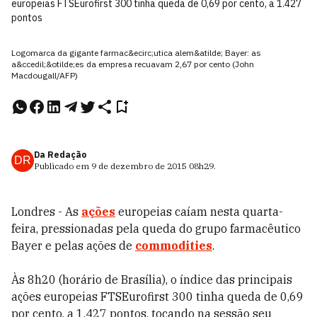
europeias FTSEurofirst 300 tinha queda de 0,69 por cento, a 1.427
pontos
Logomarca da gigante farmac&ecirc;utica alem&atilde; Bayer: as
a&ccedil;&otilde;es da empresa recuavam 2,67 por cento (John
Macdougall/AFP)
Da Redação
DR
Publicado em
9 de dezembro de 2015
08h29
.
Londres - As
ações
europeias caíam nesta quarta-
feira, pressionadas pela queda do grupo farmacêutico
Bayer e pelas ações de
commodities
.
Às 8h20 (horário de Brasília), o índice das principais
ações europeias FTSEurofirst 300 tinha queda de 0,69
por cento, a 1.427 pontos, tocando na sessão seu