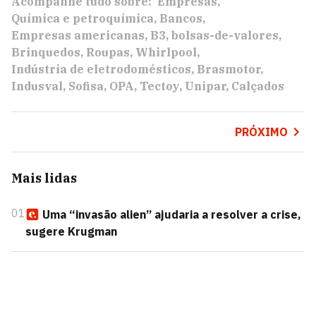
Acompanhe tudo sobre:
Empresas
Química e petroquímica
Bancos
Empresas americanas
B3
bolsas-de-valores
Brinquedos
Roupas
Whirlpool
Indústria de eletrodomésticos
Brasmotor
Indusval
Sofisa
OPA
Tectoy
Unipar
Calçados
PRÓXIMO
Mais lidas
01
Uma “invasão alien” ajudaria a resolver a crise,
sugere Krugman