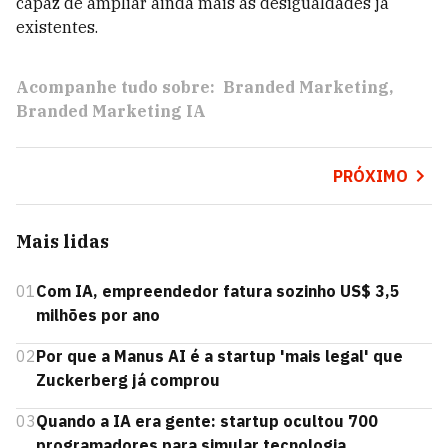
capaz de ampliar ainda mais as desigualdades já
existentes.
Acompanhe tudo sobre:
Branded Marketing
Branded Marketing IA
PRÓXIMO
Mais lidas
01
Com IA, empreendedor fatura sozinho US$ 3,5
milhões por ano
02
Por que a Manus AI é a startup 'mais legal' que
Zuckerberg já comprou
03
Quando a IA era gente: startup ocultou 700
programadores para simular tecnologia