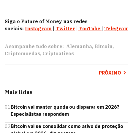
Siga o Future of Money nas redes
sociais:
Instagram
|
Twitter
|
YouTube
|
Telegram
|
Acompanhe tudo sobre:
Alemanha
Bitcoin
Criptomoedas
Criptoativos
PRÓXIMO
Mais lidas
01
Bitcoin vai manter queda ou disparar em 2026?
Especialistas respondem
02
Bitcoin vai se consolidar como ativo de proteção