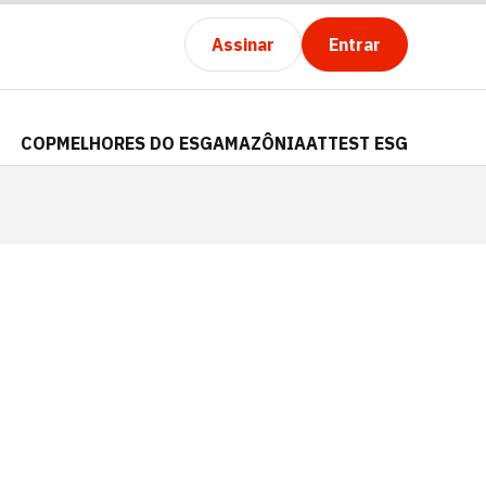
Assinar
Entrar
COP
MELHORES DO ESG
AMAZÔNIA
ATTEST ESG