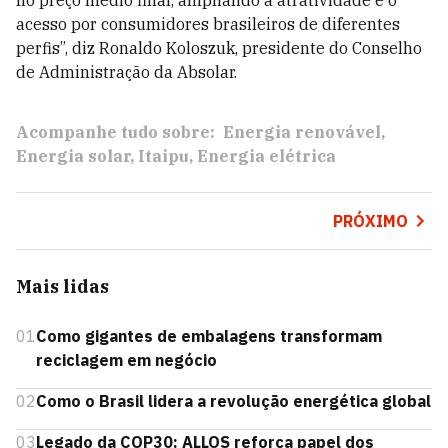
no preço médio final, ampliando a atratividade e o
acesso por consumidores brasileiros de diferentes
perfis”, diz Ronaldo Koloszuk, presidente do Conselho
de Administração da Absolar.
Acompanhe tudo sobre:
Energia renovável
Energia solar
Itaipu
Energia elétrica
PRÓXIMO
Mais lidas
01
Como gigantes de embalagens transformam
reciclagem em negócio
02
Como o Brasil lidera a revolução energética global
03
Legado da COP30: ALLOS reforça papel dos