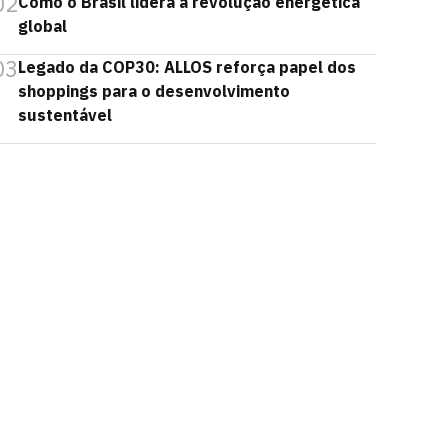
02
Como o Brasil lidera a revolução energética
global
03
Legado da COP30: ALLOS reforça papel dos
shoppings para o desenvolvimento
sustentável