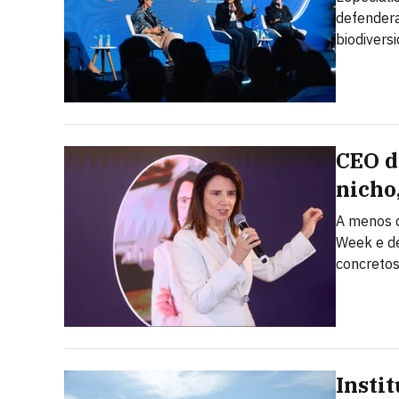
defendera
biodivers
CEO d
nicho
A menos d
Week e de
concreto
Insti