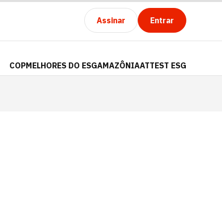
Assinar
Entrar
COP
MELHORES DO ESG
AMAZÔNIA
ATTEST ESG