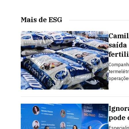
Mais de ESG
Camil
saída
fertil
Companhia
termelétr
operaçõe
Ignor
pode 
Especiali