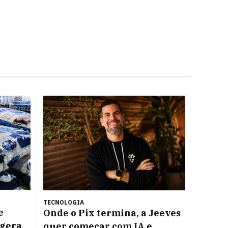
TECNOLOGIA
e
Onde o Pix termina, a Jeeves
 gera
quer começar com IA e