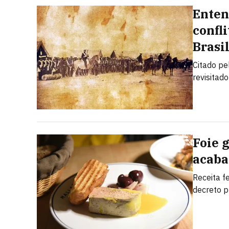
Enten
confl
Brasi
Citado pe
revisitad
Foie 
acaba
Receita f
decreto p