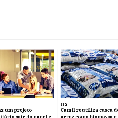
ESG
az um projeto
Camil reutiliza casca d
itário sair do papel e
arroz como biomassa e