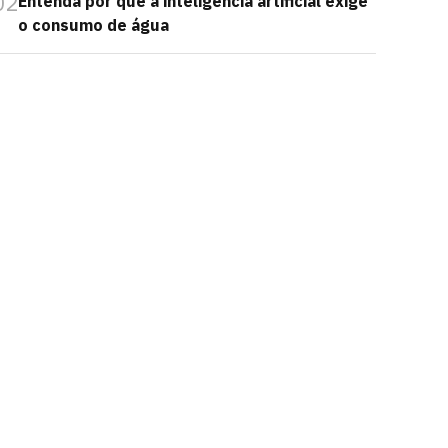
02
Entenda por que a inteligência artificial exige
o consumo de água