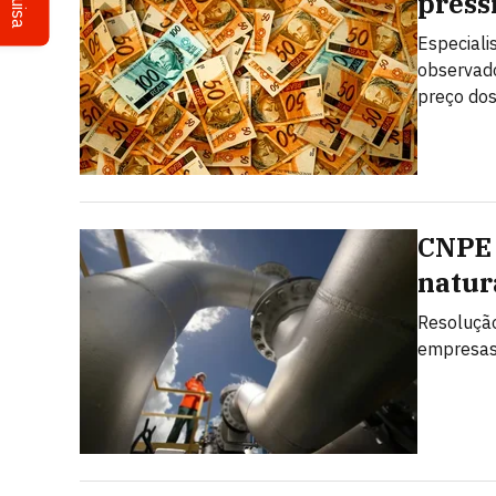
pressi
Especiali
observado
preço dos
CNPE 
natur
Resolução
empresas.