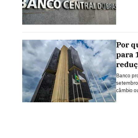
Por q
para 
reduç
Banco pro
setembro,
câmbio ou