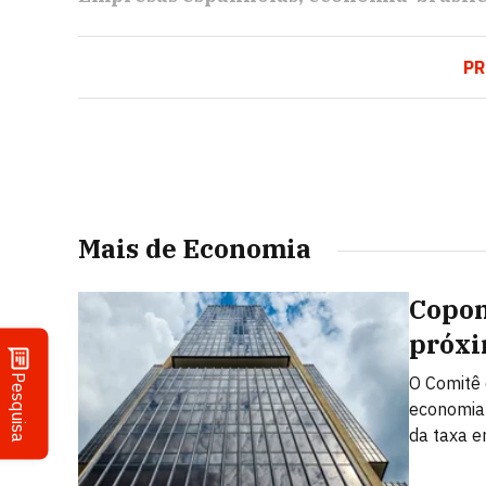
P
Mais de Economia
Copom
próxi
Pesquisa
O Comitê 
economia 
da taxa 