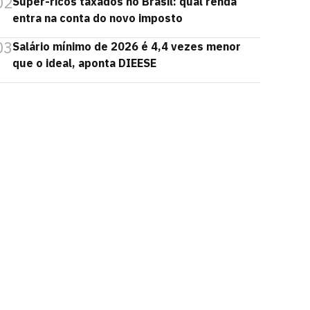
02
Super-ricos taxados no Brasil: qual renda
entra na conta do novo imposto
03
Salário mínimo de 2026 é 4,4 vezes menor
que o ideal, aponta DIEESE