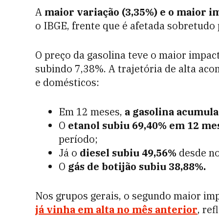
A
maior variação (3,35%) e o maior 
o IBGE, frente que é afetada sobretudo 
O preço da gasolina teve o maior impact
subindo 7,38%. A trajetória de alta ac
e domésticos:
Em 12 meses,
a gasolina acumula
O
etanol subiu 69,40% em 12 me
período;
Já o
diesel subiu 49,56%
desde n
O
gás de botijão subiu 38,88%.
Nos grupos gerais, o segundo maior imp
já vinha em alta no mês anterior
, re