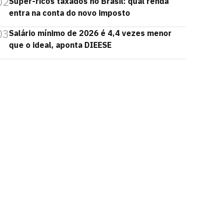
02
Super-ricos taxados no Brasil: qual renda
entra na conta do novo imposto
03
Salário mínimo de 2026 é 4,4 vezes menor
que o ideal, aponta DIEESE