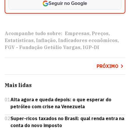
Seguir no Google
Acompanhe tudo sobre:
Empresas
Preços
Estatísticas
Inflação
Indicadores econômicos
FGV - Fundação Getúlio Vargas
IGP-DI
PRÓXIMO
Mais lidas
01
Alta agora e queda depois: o que esperar do
petróleo com crise na Venezuela
02
Super-ricos taxados no Brasil: qual renda entra na
conta do novo imposto