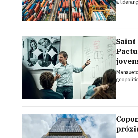
a lideran
Saint
Pactu
joven
Mansueto 
geopolíti
Copom
próxi