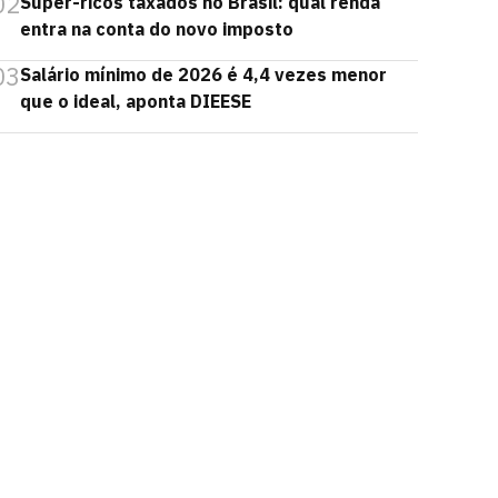
02
Super-ricos taxados no Brasil: qual renda
entra na conta do novo imposto
03
Salário mínimo de 2026 é 4,4 vezes menor
que o ideal, aponta DIEESE