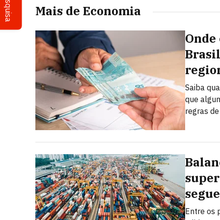
Pesquisa
Mais de Economia
Onde 
Brasi
regio
Saiba qua
que algun
regras de
Balan
super
segue
Entre os 