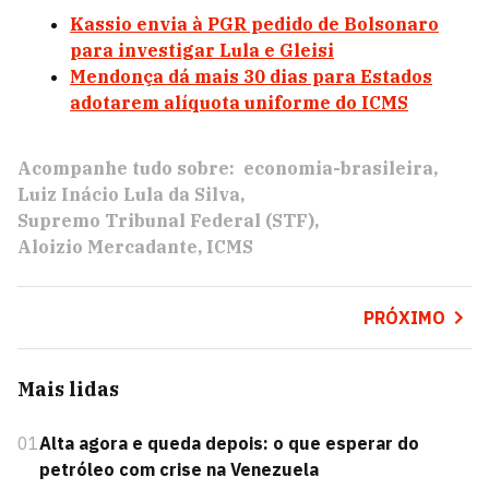
Kassio envia à PGR pedido de Bolsonaro
para investigar Lula e Gleisi
Mendonça dá mais 30 dias para Estados
adotarem alíquota uniforme do ICMS
Acompanhe tudo sobre:
economia-brasileira
Luiz Inácio Lula da Silva
Supremo Tribunal Federal (STF)
Aloizio Mercadante
ICMS
PRÓXIMO
Mais lidas
01
Alta agora e queda depois: o que esperar do
petróleo com crise na Venezuela