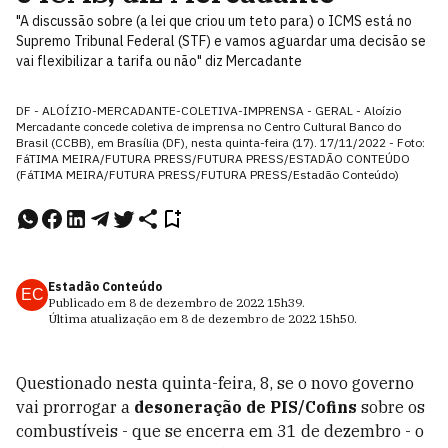
"A discussão sobre (a lei que criou um teto para) o ICMS está no
Supremo Tribunal Federal (STF) e vamos aguardar uma decisão se
vai flexibilizar a tarifa ou não" diz Mercadante
DF - ALOÍZIO-MERCADANTE-COLETIVA-IMPRENSA - GERAL - Aloízio
Mercadante concede coletiva de imprensa no Centro Cultural Banco do
Brasil (CCBB), em Brasília (DF), nesta quinta-feira (17). 17/11/2022 - Foto:
FáTIMA MEIRA/FUTURA PRESS/FUTURA PRESS/ESTADÃO CONTEÚDO
(FáTIMA MEIRA/FUTURA PRESS/FUTURA PRESS/Estadão Conteúdo)
Estadão Conteúdo
EC
Publicado em
8 de dezembro de 2022
15h39
.
Última atualização em
8 de dezembro de 2022
15h50
.
Questionado nesta quinta-feira, 8, se o novo governo
vai prorrogar a
desoneração de PIS/Cofins
sobre os
combustíveis - que se encerra em 31 de dezembro - o