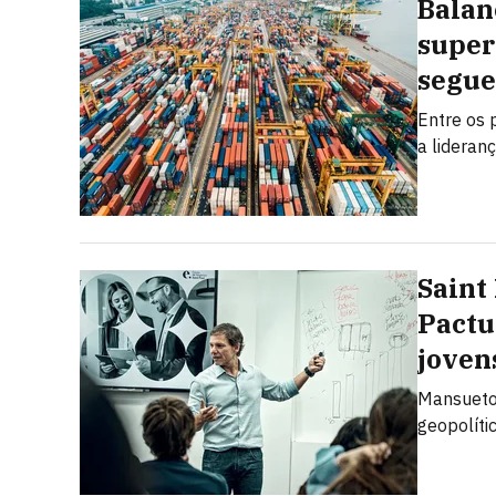
Balan
super
segue
Entre os 
a lideran
Saint
Pactu
joven
Mansueto 
geopolíti