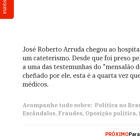
Pesquisa
José Roberto Arruda chegou ao hospital
um cateterismo. Desde que foi preso pel
a uma das testemunhas do "mensalão d
chefiado por ele, esta é a quarta vez qu
médicos.
Acompanhe tudo sobre:
Política no Bras
Escândalos
Fraudes
Oposição política
PRÓXIMO
Para