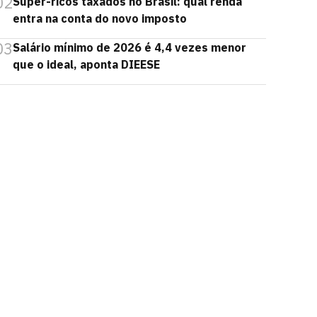
02
Super-ricos taxados no Brasil: qual renda
entra na conta do novo imposto
03
Salário mínimo de 2026 é 4,4 vezes menor
que o ideal, aponta DIEESE