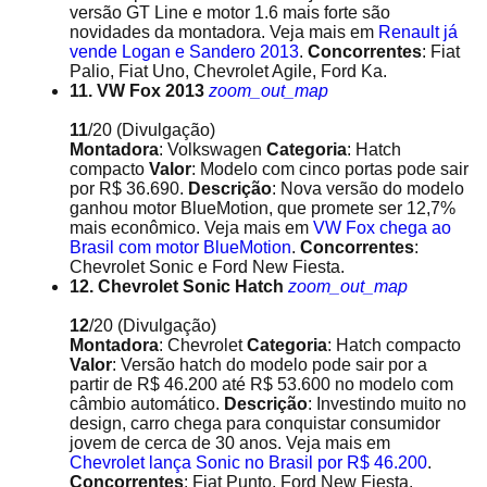
versão GT Line e motor 1.6 mais forte são
novidades da montadora. Veja mais em
Renault já
vende Logan e Sandero 2013
.
Concorrentes
: Fiat
Palio, Fiat Uno, Chevrolet Agile, Ford Ka.
11. VW Fox 2013
zoom_out_map
11
/20
(Divulgação)
Montadora
: Volkswagen
Categoria
: Hatch
compacto
Valor
: Modelo com cinco portas pode sair
por R$ 36.690.
Descrição
: Nova versão do modelo
ganhou motor BlueMotion, que promete ser 12,7%
mais econômico. Veja mais em
VW Fox chega ao
Brasil com motor BlueMotion
.
Concorrentes
:
Chevrolet Sonic e Ford New Fiesta.
12. Chevrolet Sonic Hatch
zoom_out_map
12
/20
(Divulgação)
Montadora
: Chevrolet
Categoria
: Hatch compacto
Valor
: Versão hatch do modelo pode sair por a
partir de R$ 46.200 até R$ 53.600 no modelo com
câmbio automático.
Descrição
: Investindo muito no
design, carro chega para conquistar consumidor
jovem de cerca de 30 anos. Veja mais em
Chevrolet lança Sonic no Brasil por R$ 46.200
.
Concorrentes
: Fiat Punto, Ford New Fiesta.