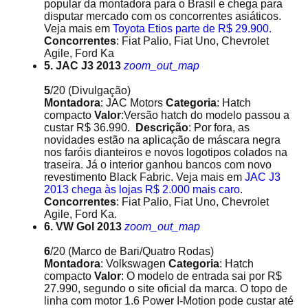
popular da montadora para o Brasil e chega para
disputar mercado com os concorrentes asiáticos.
Veja mais em
Toyota Etios parte de R$ 29.900.
Concorrentes
: Fiat Palio, Fiat Uno, Chevrolet
Agile, Ford Ka
5. JAC J3 2013
zoom_out_map
5
/20
(Divulgação)
Montadora
: JAC Motors
Categoria
: Hatch
compacto
Valor
:Versão hatch do modelo passou a
custar R$ 36.990.
Descrição
: Por fora, as
novidades estão na aplicação de máscara negra
nos faróis dianteiros e novos logotipos colados na
traseira. Já o interior ganhou bancos com novo
revestimento Black Fabric. Veja mais em
JAC J3
2013 chega às lojas R$ 2.000 mais caro
.
Concorrentes
: Fiat Palio, Fiat Uno, Chevrolet
Agile, Ford Ka.
6. VW Gol 2013
zoom_out_map
6
/20
(Marco de Bari/Quatro Rodas)
Montadora
: Volkswagen
Categoria
: Hatch
compacto
Valor
: O modelo de entrada sai por R$
27.990, segundo o site oficial da marca. O topo de
linha com motor 1.6 Power I-Motion pode custar até