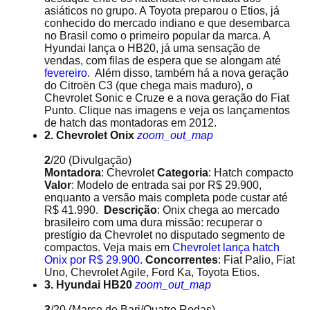
asiáticos no grupo. A Toyota preparou o Etios, já
conhecido do mercado indiano e que desembarca
no Brasil como o primeiro popular da marca. A
Hyundai lança o HB20, já uma sensação de
vendas, com filas de espera que se alongam até
fevereiro
. Além disso, também há a nova geração
do Citroën C3 (que chega mais maduro), o
Chevrolet Sonic e Cruze e a nova geração do Fiat
Punto. Clique nas imagens e veja os lançamentos
de hatch das montadoras em 2012.
2. Chevrolet Onix
zoom_out_map
2
/20
(Divulgação)
Montadora
: Chevrolet
Categoria
: Hatch compacto
Valor
: Modelo de entrada sai por R$ 29.900,
enquanto a versão mais completa pode custar até
R$ 41.990.
Descrição
: Onix chega ao mercado
brasileiro com uma dura missão: recuperar o
prestígio da Chevrolet no disputado segmento de
compactos. Veja mais em
Chevrolet lança hatch
Onix por R$ 29.900
.
Concorrentes
: Fiat Palio, Fiat
Uno, Chevrolet Agile, Ford Ka, Toyota Etios.
3. Hyundai HB20
zoom_out_map
3
/20
(Marco de Bari/Quatro Rodas)