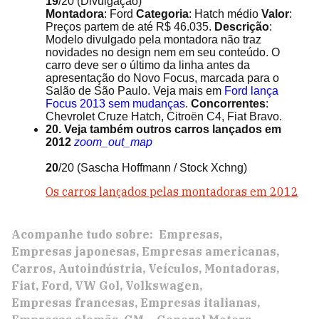
19
/20
(Divulgação)
Montadora
: Ford
Categoria
: Hatch médio
Valor
:
Preços partem de até R$ 46.035.
Descrição
:
Modelo divulgado pela montadora não traz
novidades no design nem em seu conteúdo. O
carro deve ser o último da linha antes da
apresentação do Novo Focus, marcada para o
Salão de São Paulo. Veja mais em
Ford lança
Focus 2013 sem mudanças
.
Concorrentes
:
Chevrolet Cruze Hatch, Citroën C4, Fiat Bravo.
20. Veja também outros carros lançados em
2012
zoom_out_map
20
/20
(Sascha Hoffmann / Stock Xchng)
Os carros lançados pelas montadoras em 2012
Acompanhe tudo sobre:
Empresas
Empresas japonesas
Empresas americanas
Carros
Autoindústria
Veículos
Montadoras
Fiat
Ford
VW Gol
Volkswagen
Empresas francesas
Empresas italianas