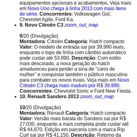
equipamentos opcionais e acabamentos. Veja mais
em
Novo Uno chega à linha 2013 com mais itens
de série
.
Concorrentes
: Volkswagen Gol,
Chevrolet Agile, Ford Ka.
9. Novo Citroën C3
zoom_out_map
9
/20
(Divulgação)
Montadora
: Citroën
Categoria
: Hatch compacto
Valor
: O modelo de entrada sai por 39.990 reais,
enquanto o topo de linha com câmbio automático
pode custar até 53.990.
Descrição
: Com estilo
mais descolado, a nova geração do hatch
amadureceu para perder a sina de "carro de
mulher" e conquistar também o público masculino
para combater os novos rivais. Veja mais em
Novo
Citroën C3 chega mais maduro por R$ 39.990
.
Concorrentes
: Chevrolet Sonic e Ford New Fiesta.
10. Renault Sandero 2013
zoom_out_map
10
/20
(Divulgação)
Montadora
: Renault
Categoria
: Hatch compacto
Valor
: Versão mais barata do Sandero sai por R$
27.030, enquanto a mais completa pode custar até
R$ 44.870. Edição em parceria com a marca Rip
Curl sai por R$ 41.150.
Descrição
: Retorno da