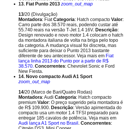
13. Fiat Punto 2013
zoom_out_map
13
/20
(Divulgação)
Montadora
: Fiat
Categoria
: Hatch compacto
Valor
:
Carro parte dos 38.570 reais, podendo custar até
55.740 reais na versão T-Jet 1.4 16V.
Descrição
:
Design renovado e novo motor 1.4 colocam o hatch
da montadora italiana de volta na briga pelo topo
da categoria. A mudança visual foi discreta, mas
suficiente para deixar o Punto 2013 bastante
diferente de seu antecessor. Veja mais em
Fiat
lança linha 2013 do Punto por a partir de R$
38.570.
Concorrentes
: Chevrolet Sonic e Ford
New Fiesta.
14. Novo compacto Audi A1 Sport
zoom_out_map
14
/20
(Marco de Bari/Quatro Rodas)
Montadora
: Audi
Categoria
: Hatch compacto
premium
Valor
: O preço sugerido pela montadora é
de R$ 109.900.
Descrição
: Versão apimentada do
compacto usa um motor 1.4 TFSI preparado para
entregar 185 cavalos de potência. Veja mais em
Audi lança A1 Sport no Brasil
.
Concorrentes
:
Citroën DS3, Mini Cooper.