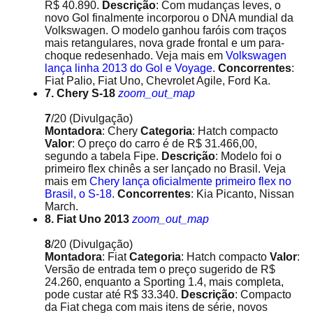
R$ 40.890.
Descrição
: Com mudanças leves, o
novo Gol finalmente incorporou o DNA mundial da
Volkswagen. O modelo ganhou faróis com traços
mais retangulares, nova grade frontal e um para-
choque redesenhado. Veja mais em
Volkswagen
lança linha 2013 do Gol e Voyage
.
Concorrentes
:
Fiat Palio, Fiat Uno, Chevrolet Agile, Ford Ka.
7. Chery S-18
zoom_out_map
7
/20
(Divulgação)
Montadora
: Chery
Categoria
: Hatch compacto
Valor
: O preço do carro é de R$ 31.466,00,
segundo a tabela Fipe.
Descrição
: Modelo foi o
primeiro flex chinês a ser lançado no Brasil. Veja
mais em
Chery lança oficialmente primeiro flex no
Brasil, o S-18
.
Concorrentes
: Kia Picanto, Nissan
March.
8. Fiat Uno 2013
zoom_out_map
8
/20
(Divulgação)
Montadora
: Fiat
Categoria
: Hatch compacto
Valor
:
Versão de entrada tem o preço sugerido de R$
24.260, enquanto a Sporting 1.4, mais completa,
pode custar até R$ 33.340.
Descrição
: Compacto
da Fiat chega com mais itens de série, novos