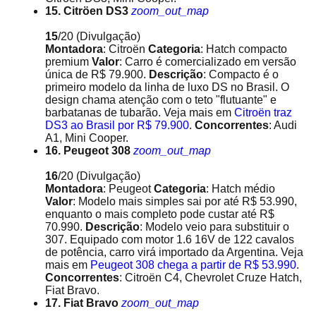
15. Citröen DS3
zoom_out_map
15
/20
(Divulgação)
Montadora
: Citroën
Categoria
: Hatch compacto
premium
Valor
: Carro é comercializado em versão
única de R$ 79.900.
Descrição
: Compacto é o
primeiro modelo da linha de luxo DS no Brasil. O
design chama atenção com o teto "flutuante" e
barbatanas de tubarão. Veja mais em
Citroën traz
DS3 ao Brasil por R$ 79.900
.
Concorrentes
: Audi
A1, Mini Cooper.
16. Peugeot 308
zoom_out_map
16
/20
(Divulgação)
Montadora
: Peugeot
Categoria
: Hatch médio
Valor
: Modelo mais simples sai por até R$ 53.990,
enquanto o mais completo pode custar até R$
70.990.
Descrição
: Modelo veio para substituir o
307. Equipado com motor 1.6 16V de 122 cavalos
de potência, carro virá importado da Argentina. Veja
mais em
Peugeot 308 chega a partir de R$ 53.990
.
Concorrentes
: Citroën C4, Chevrolet Cruze Hatch,
Fiat Bravo.
17. Fiat Bravo
zoom_out_map