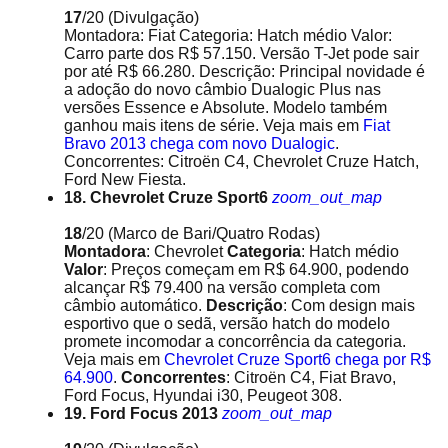
17
/20
(Divulgação)
Montadora: Fiat Categoria: Hatch médio Valor:
Carro parte dos R$ 57.150. Versão T-Jet pode sair
por até R$ 66.280. Descrição: Principal novidade é
a adoção do novo câmbio Dualogic Plus nas
versões Essence e Absolute. Modelo também
ganhou mais itens de série. Veja mais em
Fiat
Bravo 2013 chega com novo Dualogic
.
Concorrentes: Citroën C4, Chevrolet Cruze Hatch,
Ford New Fiesta.
18. Chevrolet Cruze Sport6
zoom_out_map
18
/20
(Marco de Bari/Quatro Rodas)
Montadora
: Chevrolet
Categoria
: Hatch médio
Valor
: Preços começam em R$ 64.900, podendo
alcançar R$ 79.400 na versão completa com
câmbio automático.
Descrição
: Com design mais
esportivo que o sedã, versão hatch do modelo
promete incomodar a concorrência da categoria.
Veja mais em
Chevrolet Cruze Sport6 chega por R$
64.900
.
Concorrentes
: Citroën C4, Fiat Bravo,
Ford Focus, Hyundai i30, Peugeot 308.
19. Ford Focus 2013
zoom_out_map