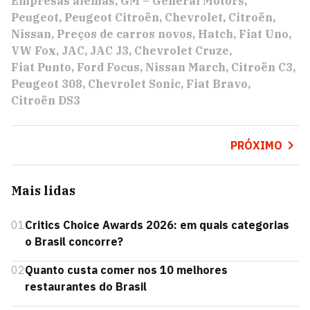
Empresas alemãs
GM – General Motors
Peugeot
Peugeot Citroën
Chevrolet
Citroën
Nissan
Preços de carros novos
Hatch
Fiat Uno
VW Fox
JAC
JAC J3
Chevrolet Cruze
Fiat Punto
Ford Focus
Nissan March
Citroën C3
Peugeot 308
Chevrolet Sonic
Fiat Bravo
Citroën DS3
PRÓXIMO
Mais lidas
01
Critics Choice Awards 2026: em quais categorias
o Brasil concorre?
02
Quanto custa comer nos 10 melhores
restaurantes do Brasil