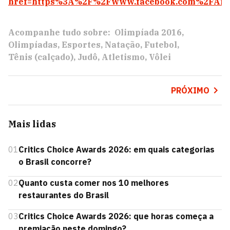
href=https%3A%2F%2Fwww.facebook.com%2FAnc
Acompanhe tudo sobre:
Olimpíada 2016
Olimpíadas
Esportes
Natação
Futebol
Tênis (calçado)
Judô
Atletismo
Vôlei
PRÓXIMO
Mais lidas
01
Critics Choice Awards 2026: em quais categorias
o Brasil concorre?
02
Quanto custa comer nos 10 melhores
restaurantes do Brasil
03
Critics Choice Awards 2026: que horas começa a
premiação neste domingo?