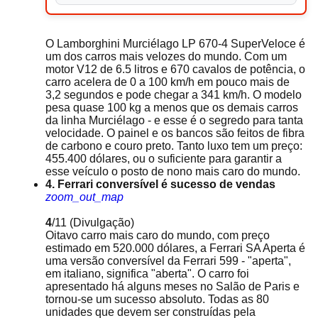
O Lamborghini Murciélago LP 670-4 SuperVeloce é
um dos carros mais velozes do mundo. Com um
motor V12 de 6.5 litros e 670 cavalos de potência, o
carro acelera de 0 a 100 km/h em pouco mais de
3,2 segundos e pode chegar a 341 km/h. O modelo
pesa quase 100 kg a menos que os demais carros
da linha Murciélago - e esse é o segredo para tanta
velocidade. O painel e os bancos são feitos de fibra
de carbono e couro preto. Tanto luxo tem um preço:
455.400 dólares, ou o suficiente para garantir a
esse veículo o posto de nono mais caro do mundo.
4. Ferrari conversível é sucesso de vendas
zoom_out_map
4
/11
(Divulgação)
Oitavo carro mais caro do mundo, com preço
estimado em 520.000 dólares, a Ferrari SA Aperta é
uma versão conversível da Ferrari 599 - "aperta",
em italiano, significa "aberta". O carro foi
apresentado há alguns meses no Salão de Paris e
tornou-se um sucesso absoluto. Todas as 80
unidades que devem ser construídas pela