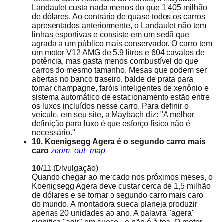
Landaulet custa nada menos do que 1,405 milhão
de dólares. Ao contrário de quase todos os carros
apresentados anteriormente, o Landaulet não tem
linhas esportivas e consiste em um sedã que
agrada a um público mais conservador. O carro tem
um motor V12 AMG de 5.9 litros e 604 cavalos de
potência, mas gasta menos combustível do que
carros do mesmo tamanho. Mesas que podem ser
abertas no banco traseiro, balde de prata para
tomar champagne, faróis inteligentes de xenônio e
sistema automático de estacionamento estão entre
os luxos incluídos nesse carro. Para definir o
veículo, em seu site, a Maybach diz: "A melhor
definição para luxo é que esforço físico não é
necessário."
10. Koenigsegg Agera é o segundo carro mais
caro
zoom_out_map
10
/11
(Divulgação)
Quando chegar ao mercado nos próximos meses, o
Koenigsegg Agera deve custar cerca de 1,5 milhão
de dólares e se tornar o segundo carro mais caro
do mundo. A montadora sueca planeja produzir
apenas 20 unidades ao ano. A palavra "agera"
significa "agir" em sueco - e não é à toa. O motor