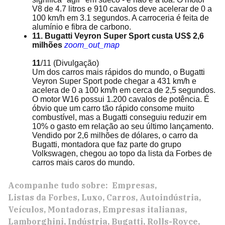
V8 de 4.7 litros e 910 cavalos deve acelerar de 0 a
100 km/h em 3.1 segundos. A carroceria é feita de
alumínio e fibra de carbono.
11. Bugatti Veyron Super Sport custa US$ 2,6
milhões
zoom_out_map
11
/11
(Divulgação)
Um dos carros mais rápidos do mundo, o Bugatti
Veyron Super Sport pode chegar a 431 km/h e
acelera de 0 a 100 km/h em cerca de 2,5 segundos.
O motor W16 possui 1.200 cavalos de potência. É
óbvio que um carro tão rápido consome muito
combustível, mas a Bugatti conseguiu reduzir em
10% o gasto em relação ao seu último lançamento.
Vendido por 2,6 milhões de dólares, o carro da
Bugatti, montadora que faz parte do grupo
Volkswagen, chegou ao topo da lista da Forbes de
carros mais caros do mundo.
Acompanhe tudo sobre:
Empresas
Listas da Forbes
Luxo
Carros
Autoindústria
Veículos
Montadoras
Empresas italianas
Lamborghini
Indústria
Bugatti
Rolls-Royce