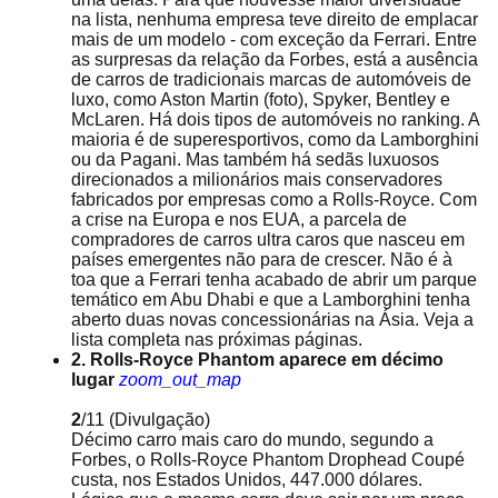
na lista, nenhuma empresa teve direito de emplacar
mais de um modelo - com exceção da Ferrari. Entre
as surpresas da relação da Forbes, está a ausência
de carros de tradicionais marcas de automóveis de
luxo, como Aston Martin (foto), Spyker, Bentley e
McLaren. Há dois tipos de automóveis no ranking. A
maioria é de superesportivos, como da Lamborghini
ou da Pagani. Mas também há sedãs luxuosos
direcionados a milionários mais conservadores
fabricados por empresas como a Rolls-Royce. Com
a crise na Europa e nos EUA, a parcela de
compradores de carros ultra caros que nasceu em
países emergentes não para de crescer. Não é à
toa que a Ferrari tenha acabado de abrir um parque
temático em Abu Dhabi e que a Lamborghini tenha
aberto duas novas concessionárias na Ásia. Veja a
lista completa nas próximas páginas.
2. Rolls-Royce Phantom aparece em décimo
lugar
zoom_out_map
2
/11
(Divulgação)
Décimo carro mais caro do mundo, segundo a
Forbes, o Rolls-Royce Phantom Drophead Coupé
custa, nos Estados Unidos, 447.000 dólares.