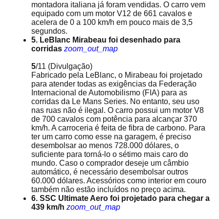
montadora italiana já foram vendidas. O carro vem
equipado com um motor V12 de 661 cavalos e
acelera de 0 a 100 km/h em pouco mais de 3,5
segundos.
5. LeBlanc Mirabeau foi desenhado para
corridas
zoom_out_map
5
/11
(Divulgação)
Fabricado pela LeBlanc, o Mirabeau foi projetado
para atender todas as exigências da Federação
Internacional de Automobilismo (FIA) para as
corridas da Le Mans Series. No entanto, seu uso
nas ruas não é ilegal. O carro possui um motor V8
de 700 cavalos com potência para alcançar 370
km/h. A carroceria é feita de fibra de carbono. Para
ter um carro como esse na garagem, é preciso
desembolsar ao menos 728.000 dólares, o
suficiente para torná-lo o sétimo mais caro do
mundo. Caso o comprador deseje um câmbio
automático, é necessário desembolsar outros
60.000 dólares. Acessórios como interior em couro
também não estão incluídos no preço acima.
6. SSC Ultimate Aero foi projetado para chegar a
439 km/h
zoom_out_map