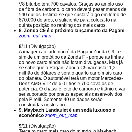
V8 biturbo terá 700 cavalos. Graças ao amplo uso
de fibra de carbono, o carro deverá pesar menos de
540 quilos. Estima-se que custará algo em torno de
870.000 dólares, o suficiente para colocá-lo na
quinta posição no ranking dos mais caros.
8. Zonda C9 é o próximo lançamento da Pagani
zoom_out_map
8
/11
(Divulgação)
A imagem ao lado não é da Pagani Zonda C9 - e
sim de um protótipo da Zonda F - porque as linhas
do novo carro ainda não foram divulgadas. Mas já
se sabe que a Pagani Zonda C9 vai custar 1,3
milhão de dólares e será o quarto carro mais caro
do planeta. O automóvel terá um motor Mercedes-
Benz AMG V12 de 6.0 litros e 700 cavalos de
potência. O chassi é feito de carbono e titânio e vai
ser suportado por pneus especiais desenvolvidos
pela Pirelli. Somente 40 unidades serão
construídas neste ano.
9. Maybach Landaulet é um sedã luxuoso e
econômico
zoom_out_map
9
/11
(Divulgação)
Terceiro carro mais caro do mundo, o Maybach