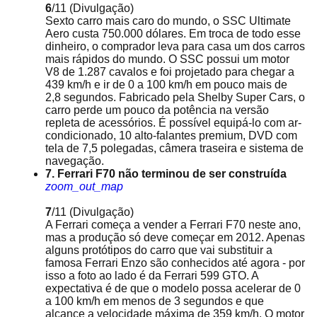
6
/11
(Divulgação)
Sexto carro mais caro do mundo, o SSC Ultimate
Aero custa 750.000 dólares. Em troca de todo esse
dinheiro, o comprador leva para casa um dos carros
mais rápidos do mundo. O SSC possui um motor
V8 de 1.287 cavalos e foi projetado para chegar a
439 km/h e ir de 0 a 100 km/h em pouco mais de
2,8 segundos. Fabricado pela Shelby Super Cars, o
carro perde um pouco da potência na versão
repleta de acessórios. É possível equipá-lo com ar-
condicionado, 10 alto-falantes premium, DVD com
tela de 7,5 polegadas, câmera traseira e sistema de
navegação.
7. Ferrari F70 não terminou de ser construída
zoom_out_map
7
/11
(Divulgação)
A Ferrari começa a vender a Ferrari F70 neste ano,
mas a produção só deve começar em 2012. Apenas
alguns protótipos do carro que vai substituir a
famosa Ferrari Enzo são conhecidos até agora - por
isso a foto ao lado é da Ferrari 599 GTO. A
expectativa é de que o modelo possa acelerar de 0
a 100 km/h em menos de 3 segundos e que
alcance a velocidade máxima de 359 km/h. O motor