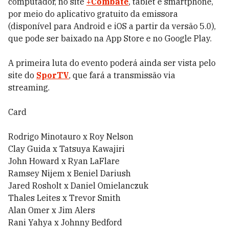
computador, no site
+Combate
, tablet e smartphone,
por meio do aplicativo gratuito da emissora
(disponível para Android e iOS a partir da versão 5.0),
que pode ser baixado na App Store e no Google Play.
A primeira luta do evento poderá ainda ser vista pelo
site do
SporTV
, que fará a transmissão via
streaming.
Card
Rodrigo Minotauro x Roy Nelson
Clay Guida x Tatsuya Kawajiri
John Howard x Ryan LaFlare
Ramsey Nijem x Beniel Dariush
Jared Rosholt x Daniel Omielanczuk
Thales Leites x Trevor Smith
Alan Omer x Jim Alers
Rani Yahya x Johnny Bedford