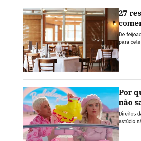
27 re
comem
De feijoa
para cele
Por q
não s
Direitos 
estúdio n