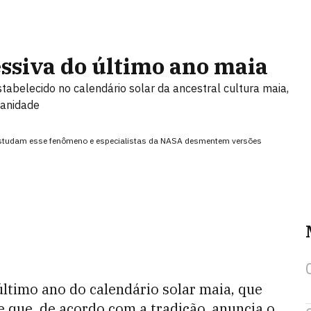
siva do último ano maia
tabelecido no calendário solar da ancestral cultura maia,
manidade
e estudam esse fenômeno e especialistas da NASA desmentem versões
ltimo ano do calendário solar maia, que
 que, de acordo com a tradição, anuncia o