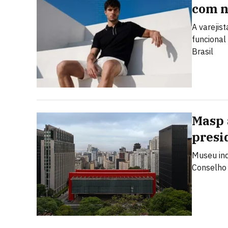
com n
A varejis
funcional
Brasil
Masp 
presi
Museu ind
Conselho 