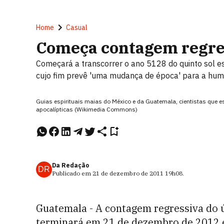
Home
Casual
Começa contagem regres
Começará a transcorrer o ano 5128 do quinto sol es
cujo fim prevê 'uma mudança de época' para a hu
Guias espirituais maias do México e da Guatemala, cientistas qu
apocalípticas (Wikimedia Commons)
Da Redação
DR
Publicado em
21 de dezembro de 2011
19h08
.
Guatemala - A contagem regressiva do ú
terminará em 21 de dezembro de 2012 e