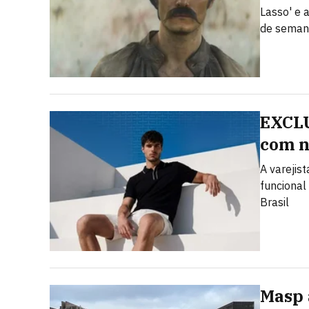
Lasso' e 
de sema
EXCLU
com n
A varejis
funcional
Brasil
Masp 