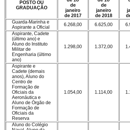
POSTO OU
de
de
GRADUAÇÃO
janeiro
janeiro
j
de 2017
de 2018
d
Guarda-Marinha e
6.268,00
6.625,00
6.
Aspirante a Oficial
Aspirante, Cadete
(último ano) e
Aluno do Instituto
1.298,00
1.372,00
1.
Militar de
Engenharia (último
ano)
Aspirante e
Cadete (demais
anos), Aluno do
Centro de
Formação de
Oficiais da
1.054,00
1.114,00
1.
Aeronáutica e
Aluno de Órgão de
Formação de
Oficiais da
Reserva
Aluno do Colégio
Naval, Aluno da