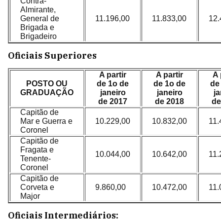
Contra-
Almirante,
General de
11.196,00
11.833,00
12.
Brigada e
Brigadeiro
Oficiais Superiores
A partir
A partir
A 
POSTO OU
de 1o de
de 1o de
de
GRADUAÇÃO
janeiro
janeiro
ja
de 2017
de 2018
de
Capitão de
Mar e Guerra e
10.229,00
10.832,00
11.
Coronel
Capitão de
Fragata e
10.044,00
10.642,00
11.
Tenente-
Coronel
Capitão de
Corveta e
9.860,00
10.472,00
11.
Major
Oficiais Intermediários: