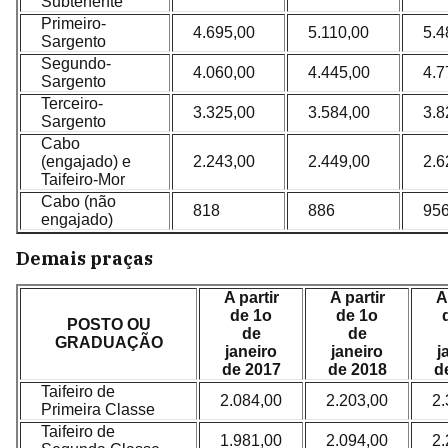
Subtenente
Primeiro-
4.695,00
5.110,00
5.4
Sargento
Segundo-
4.060,00
4.445,00
4.7
Sargento
Terceiro-
3.325,00
3.584,00
3.8
Sargento
Cabo
(engajado) e
2.243,00
2.449,00
2.6
Taifeiro-Mor
Cabo (não
818
886
95
engajado)
Demais praças
A partir
A partir
A
de 1o
de 1o
POSTO OU
de
de
GRADUAÇÃO
janeiro
janeiro
j
de 2017
de 2018
d
Taifeiro de
2.084,00
2.203,00
2.
Primeira Classe
Taifeiro de
1.981,00
2.094,00
2.