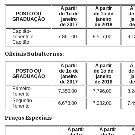
A partir
A partir
A 
POSTO OU
de 1o de
de 1o de
de
GRADUAÇÃO
janeiro
janeiro
ja
de 2017
de 2018
de
Capitão-
Tenente e
7.861,00
8.517,00
9.1
Capitão
Oficiais Subalternos:
A partir
A partir
A 
POSTO OU
de 1o de
de 1o de
de
GRADUAÇÃO
janeiro
janeiro
ja
de 2017
de 2018
de
Primeiro-
7.350,00
7.796,00
8.2
Tenente
Segundo-
6.673,00
7.082,00
7.4
Tenente
Praças Especiais
A partir
A partir
A
de 1o
de 1o