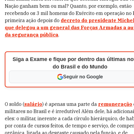
Nação ganham bem ou mal? Quanto, por exemplo, estão
recebendo os 3 mil homens do Exército em operação no R
primeira ação depois do
decreto do presidente Miche
que delegou a um general das Forças Armadas a au
da segurança pública
.
Siga a Exame e fique por dentro das últimas no
do Brasil e do Mundo
Seguir no Google
O soldo (
salário
) é apenas uma parte da
remuneração
militares no Brasil e é irredutível Além dele, há adicionai
eles: o militar, inerente a cada círculo hierárquico, de hab
por conta de cursos feitos, de tempo e serviço, de compe
orgânica, ligada ao desgaste causado pela função, e de