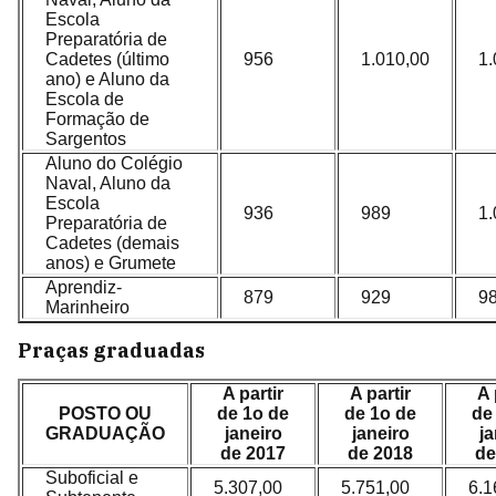
Escola
Preparatória de
Cadetes (último
956
1.010,00
1.
ano) e Aluno da
Escola de
Formação de
Sargentos
Aluno do Colégio
Naval, Aluno da
Escola
936
989
1.
Preparatória de
Cadetes (demais
anos) e Grumete
Aprendiz-
879
929
9
Marinheiro
Praças graduadas
A partir
A partir
A 
POSTO OU
de 1o de
de 1o de
de
GRADUAÇÃO
janeiro
janeiro
ja
de 2017
de 2018
de
Suboficial e
5.307,00
5.751,00
6.1