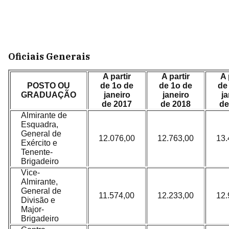
Oficiais Generais
A partir
A partir
A 
POSTO OU
de 1o de
de 1o de
de
GRADUAÇÃO
janeiro
janeiro
ja
de 2017
de 2018
de
Almirante de
Esquadra,
General de
12.076,00
12.763,00
13.
Exército e
Tenente-
Brigadeiro
Vice-
Almirante,
General de
11.574,00
12.233,00
12.
Divisão e
Major-
Brigadeiro