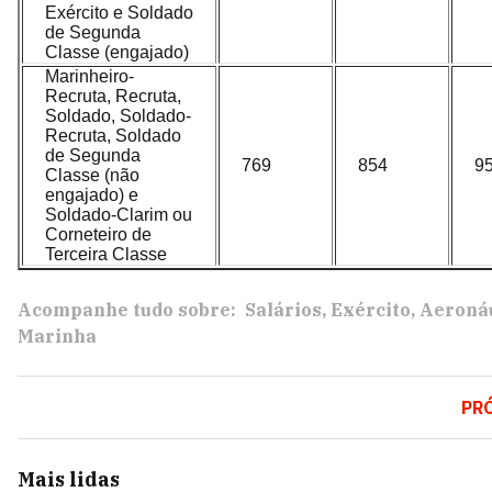
Exército e Soldado
de Segunda
Classe (engajado)
Marinheiro-
Recruta, Recruta,
Soldado, Soldado-
Recruta, Soldado
de Segunda
769
854
9
Classe (não
engajado) e
Soldado-Clarim ou
Corneteiro de
Terceira Classe
Acompanhe tudo sobre:
Salários
Exército
Aeroná
Marinha
PR
Mais lidas