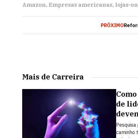
Amazon
Empresas americanas
lojas-o
PRÓXIMO
Refor
Mais de Carreira
Como 
de li
devem
Pesquisa 
caminho t