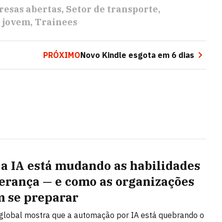
esas abertas
Setor de transporte
a jovem
Trainees
PRÓXIMO
Novo Kindle esgota em 6 dias
a IA está mudando as habilidades
derança — e como as organizações
 se preparar
global mostra que a automação por IA está quebrando o