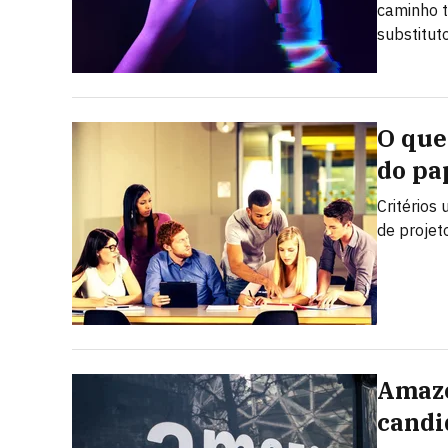
caminho t
substitut
O que
do pa
Critérios
de projet
Amazo
candi