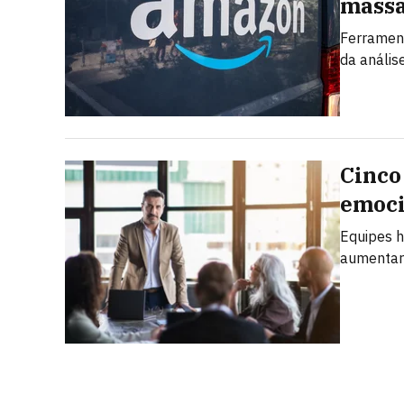
mass
Ferrament
da anális
Cinco
emoci
Equipes h
aumentar