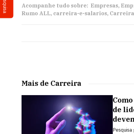
Pesquisa
Acompanhe tudo sobre:
Empresas
Empr
Rumo ALL
carreira-e-salarios
Carreir
Mais de Carreira
Como 
de li
devem
Pesquisa 