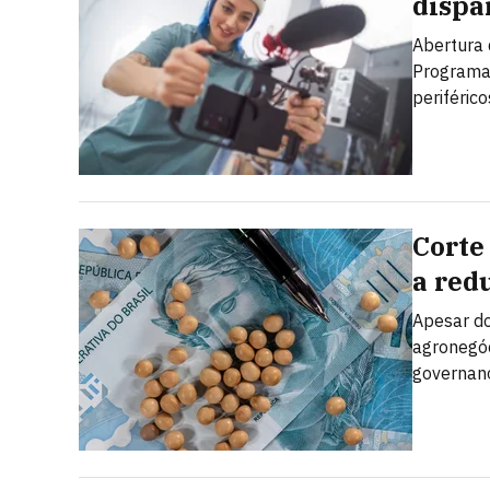
dispa
Abertura 
Programa 
periférico
Corte
a red
Apesar do 
agronegóc
governanç