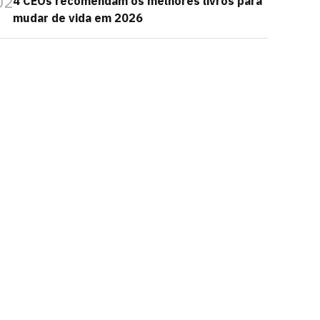
02
4 CEOs recomendam os melhores livros para
mudar de vida em 2026