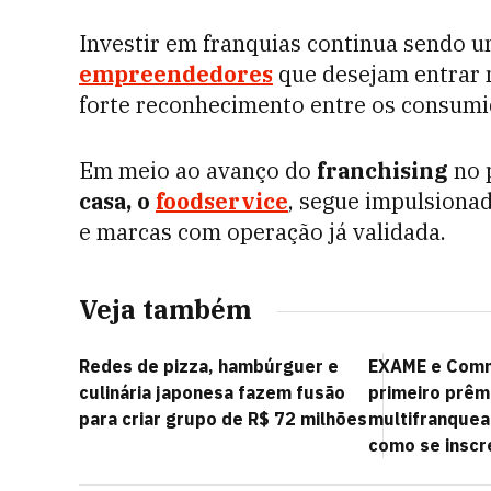
Investir em franquias continua sendo u
empreendedores
que desejam entrar 
forte reconhecimento entre os consum
Em meio ao avanço do
franchising
no 
casa, o
foodservice
, segue impulsionad
e marcas com operação já validada.
Veja também
Redes de pizza, hambúrguer e
EXAME e Comm
culinária japonesa fazem fusão
primeiro prêm
para criar grupo de R$ 72 milhões
multifranquead
como se inscr