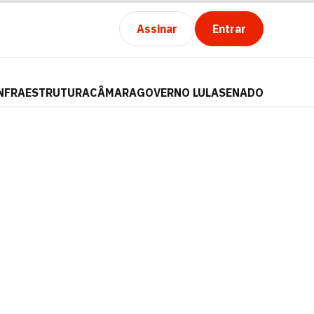
Assinar
Entrar
NFRAESTRUTURA
CÂMARA
GOVERNO LULA
SENADO