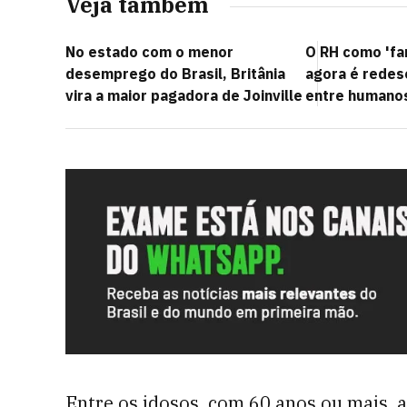
Veja também
No estado com o menor
O RH como 'far
desemprego do Brasil, Britânia
agora é redes
vira a maior pagadora de Joinville
entre humanos
Entre os idosos, com 60 anos ou mais, a