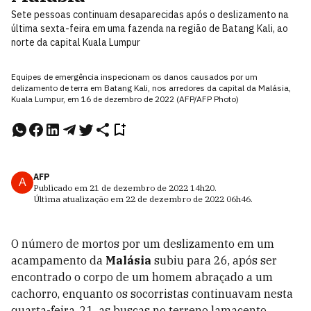
Sete pessoas continuam desaparecidas após o deslizamento na
última sexta-feira em uma fazenda na região de Batang Kali, ao
norte da capital Kuala Lumpur
Equipes de emergência inspecionam os danos causados por um
delizamento de terra em Batang Kali, nos arredores da capital da Malásia,
Kuala Lumpur, em 16 de dezembro de 2022 (AFP/AFP Photo)
AFP
A
Publicado em
21 de dezembro de 2022
14h20
.
Última atualização em
22 de dezembro de 2022
06h46
.
O número de mortos por um deslizamento em um
acampamento da
Malásia
subiu para 26, após ser
encontrado o corpo de um homem abraçado a um
cachorro, enquanto os socorristas continuavam nesta
quarta-feira, 21, as buscas no terreno lamacento.