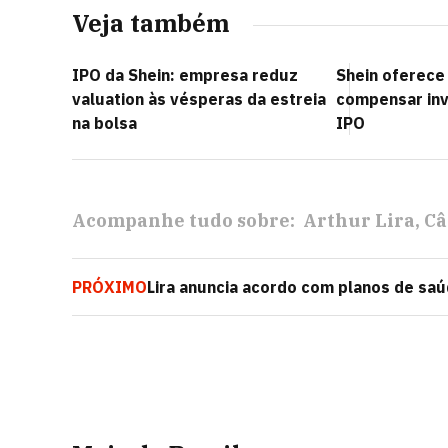
Veja também
IPO da Shein: empresa reduz
Shein oferece 
valuation às vésperas da estreia
compensar inv
na bolsa
IPO
Acompanhe tudo sobre:
Arthur Lira
Câ
PRÓXIMO
Lira anuncia acordo com planos de sa
contratos