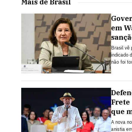
Mais de Brasil
Gover
em Wa
sançã
Brasil vê
indicado 
não foi t
Defen
Frete
que 
A nova no
anistia e