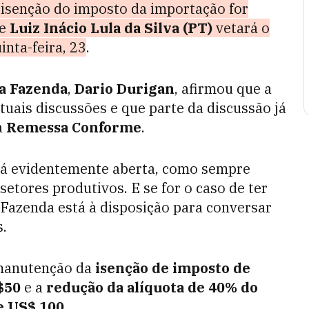
a isenção do imposto da importação for
te
Luiz Inácio Lula da Silva (PT)
vetará o
inta-feira, 23
.
da Fazenda
,
Dario Durigan
, afirmou que a
ntuais discussões e que parte da discussão já
a
Remessa Conforme
.
stá evidentemente aberta, como sempre
setores produtivos. E se for o caso de ter
 Fazenda está à disposição para conversar
s.
 manutenção da
isenção de imposto de
$50
e a
redução da alíquota de 40% do
e US$ 100
.