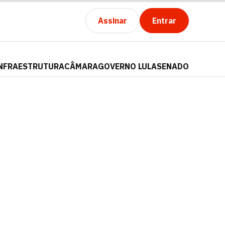
Assinar
Entrar
NFRAESTRUTURA
CÂMARA
GOVERNO LULA
SENADO