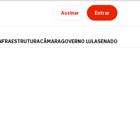
Assinar
Entrar
NFRAESTRUTURA
CÂMARA
GOVERNO LULA
SENADO