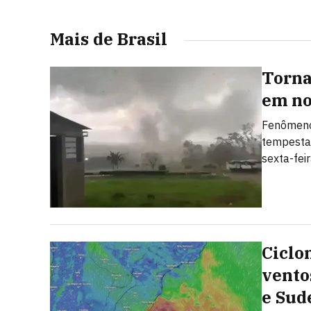
Mais de Brasil
Torna
em no
Fenômeno
tempesta
sexta-fei
Ciclo
vento
e Sud