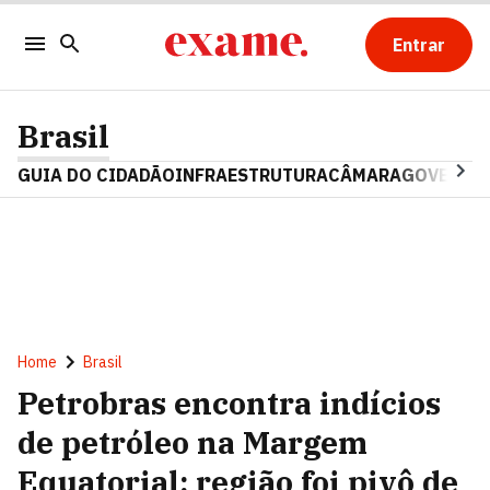
Entrar
Brasil
GUIA DO CIDADÃO
INFRAESTRUTURA
CÂMARA
GOVERNO 
Home
Brasil
Petrobras encontra indícios
de petróleo na Margem
Equatorial; região foi pivô de