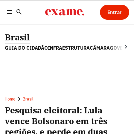
Entrar
Brasil
GUIA DO CIDADÃO
INFRAESTRUTURA
CÂMARA
GOVERNO 
Home
Brasil
Pesquisa eleitoral: Lula
vence Bolsonaro em três
regiões, e perde em duas