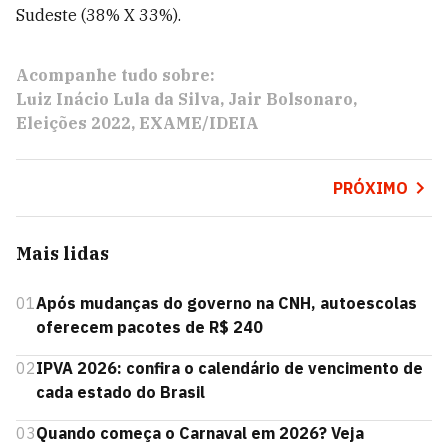
Sudeste (38% X 33%).
Acompanhe tudo sobre:
Luiz Inácio Lula da Silva
Jair Bolsonaro
Eleições 2022
EXAME/IDEIA
PRÓXIMO
Mais lidas
01
Após mudanças do governo na CNH, autoescolas
oferecem pacotes de R$ 240
02
IPVA 2026: confira o calendário de vencimento de
cada estado do Brasil
03
Quando começa o Carnaval em 2026? Veja