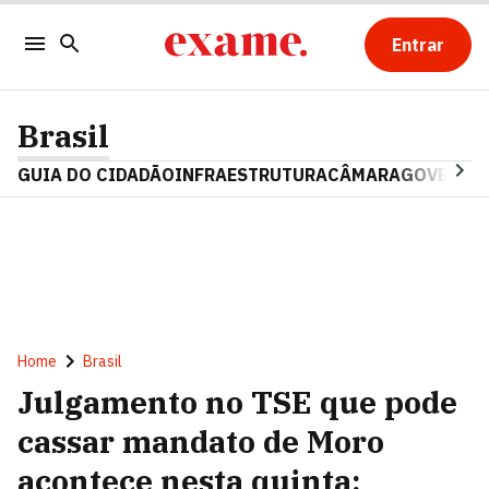
Entrar
Brasil
GUIA DO CIDADÃO
INFRAESTRUTURA
CÂMARA
GOVERNO 
Home
Brasil
Julgamento no TSE que pode
cassar mandato de Moro
acontece nesta quinta;