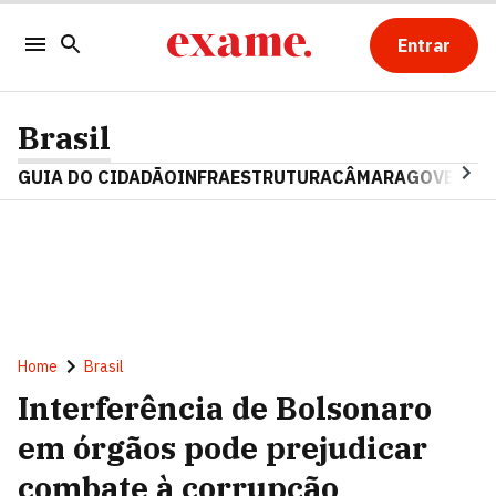
Entrar
Brasil
GUIA DO CIDADÃO
INFRAESTRUTURA
CÂMARA
GOVERNO 
Home
Brasil
Interferência de Bolsonaro
em órgãos pode prejudicar
combate à corrupção