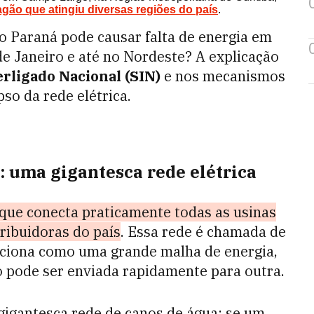
gão que atingiu diversas regiões do país
.
Paraná pode causar falta de energia em
de Janeiro e até no Nordeste? A explicação
rligado Nacional (SIN)
e nos mecanismos
so da rede elétrica.
: uma gigantesca rede elétrica
 que conecta praticamente todas as usinas
tribuidoras do país
. Essa rede é chamada de
unciona como uma grande malha de energia,
o pode ser enviada rapidamente para outra.
gigantesca rede de canos de água: se um