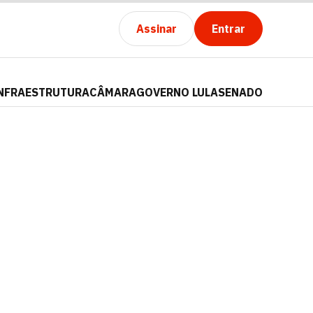
Assinar
Entrar
NFRAESTRUTURA
CÂMARA
GOVERNO LULA
SENADO