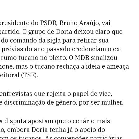
presidente do PSDB, Bruno Araújo, vai
artido. O grupo de Doria deixou claro que
 do comando da sigla para retirar sua
s prévias do ano passado credenciam o ex-
o rumo tucano no pleito. O MDB sinalizou
imone, mas o tucano rechaça a ideia e ameaça
eitoral (TSE).
ntrevistas que rejeita o papel de vice,
e discriminação de gênero, por ser mulher.
da disputa apostam que o cenário mais
ho, embora Doria tenha já o apoio do
om os tucanos. As convenções partidárias,