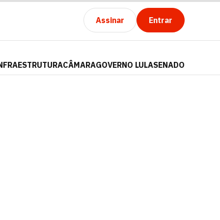
Assinar
Entrar
NFRAESTRUTURA
CÂMARA
GOVERNO LULA
SENADO