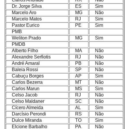
Dr. Jorge Silva
ES
Sim
Marcelo Aro
MG
Não
Marcelo Matos
RJ
Sim
Pastor Eurico
PE
Sim
PMB
Weliton Prado
MG
Sim
PMDB
Alberto Filho
MA
Não
Alexandre Serfiotis
RJ
Não
André Amaral
PB
Não
Baleia Rossi
SP
Não
Cabuçu Borges
AP
Sim
Carlos Bezerra
MT
Não
Carlos Marun
MS
Sim
Celso Jacob
RJ
Não
Celso Maldaner
SC
Não
Cícero Almeida
AL
Sim
Darcísio Perondi
RS
Não
Dulce Miranda
TO
Sim
Elcione Barbalho
PA
Não