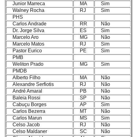
Junior Marreca
MA
Sim
Walney Rocha
RJ
Sim
PHS
Carlos Andrade
RR
Não
Dr. Jorge Silva
ES
Sim
Marcelo Aro
MG
Não
Marcelo Matos
RJ
Sim
Pastor Eurico
PE
Sim
PMB
Weliton Prado
MG
Sim
PMDB
Alberto Filho
MA
Não
Alexandre Serfiotis
RJ
Não
André Amaral
PB
Não
Baleia Rossi
SP
Não
Cabuçu Borges
AP
Sim
Carlos Bezerra
MT
Não
Carlos Marun
MS
Sim
Celso Jacob
RJ
Não
Celso Maldaner
SC
Não