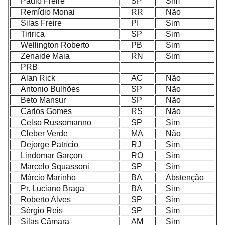
Paulo Freire
SP
Sim
Remídio Monai
RR
Não
Silas Freire
PI
Sim
Tiririca
SP
Sim
Wellington Roberto
PB
Sim
Zenaide Maia
RN
Sim
PRB
Alan Rick
AC
Não
Antonio Bulhões
SP
Não
Beto Mansur
SP
Não
Carlos Gomes
RS
Não
Celso Russomanno
SP
Sim
Cleber Verde
MA
Não
Dejorge Patrício
RJ
Sim
Lindomar Garçon
RO
Sim
Marcelo Squassoni
SP
Sim
Márcio Marinho
BA
Abstenção
Pr. Luciano Braga
BA
Sim
Roberto Alves
SP
Sim
Sérgio Reis
SP
Sim
Silas Câmara
AM
Sim