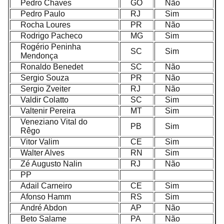
Pedro Chaves
GO
Não
Pedro Paulo
RJ
Sim
Rocha Loures
PR
Não
Rodrigo Pacheco
MG
Sim
Rogério Peninha
SC
Sim
Mendonça
Ronaldo Benedet
SC
Não
Sergio Souza
PR
Não
Sergio Zveiter
RJ
Não
Valdir Colatto
SC
Sim
Valtenir Pereira
MT
Sim
Veneziano Vital do
PB
Sim
Rêgo
Vitor Valim
CE
Sim
Walter Alves
RN
Sim
Zé Augusto Nalin
RJ
Não
PP
Adail Carneiro
CE
Sim
Afonso Hamm
RS
Sim
André Abdon
AP
Não
Beto Salame
PA
Não