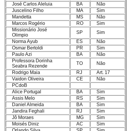
José Carlos Aleluia
BA
Não
Juscelino Filho
MA
Sim
Mandetta
MS
Não
Marcos Rogério
RO
Sim
Missionário José
SP
Sim
Olimpio
Norma Ayub
ES
Não
Osmar Bertoldi
PR
Sim
Paulo Azi
BA
Não
Professora Dorinha
TO
Não
Seabra Rezende
Rodrigo Maia
RJ
Art. 17
Vaidon Oliveira
CE
Não
PCdoB
Alice Portugal
BA
Sim
Assis Melo
RS
Sim
Daniel Almeida
BA
Sim
Jandira Feghali
RJ
Sim
Jô Moraes
MG
Sim
Moisés Diniz
AC
Sim
Orlando Silva
SP
Sim