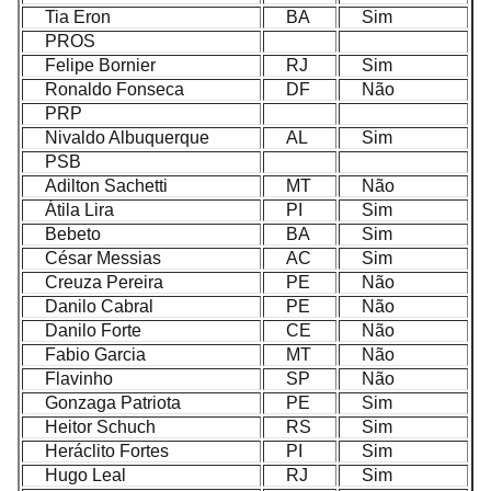
Tia Eron
BA
Sim
PROS
Felipe Bornier
RJ
Sim
Ronaldo Fonseca
DF
Não
PRP
Nivaldo Albuquerque
AL
Sim
PSB
Adilton Sachetti
MT
Não
Átila Lira
PI
Sim
Bebeto
BA
Sim
César Messias
AC
Sim
Creuza Pereira
PE
Não
Danilo Cabral
PE
Não
Danilo Forte
CE
Não
Fabio Garcia
MT
Não
Flavinho
SP
Não
Gonzaga Patriota
PE
Sim
Heitor Schuch
RS
Sim
Heráclito Fortes
PI
Sim
Hugo Leal
RJ
Sim