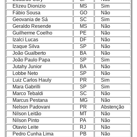
Elizeu Dionizio
MS
Sim
Fábio Sousa
GO
Não
Geovania de Sá
SC
Sim
Geraldo Resende
MS
Não
Guilherme Coelho
PE
Não
Izalci Lucas
DF
Não
Izaque Silva
SP
Não
João Gualberto
BA
Não
João Paulo Papa
SP
Sim
Jutahy Junior
BA
Não
Lobbe Neto
SP
Não
Luiz Carlos Hauly
PR
Sim
Mara Gabrilli
SP
Sim
Marco Tebaldi
SC
Não
Marcus Pestana
MG
Não
Nelson Padovani
PR
Abstenção
Nilson Leitão
MT
Não
Nilson Pinto
PA
Não
Otavio Leite
RJ
Não
Pedro Cunha Lima
PB
Não