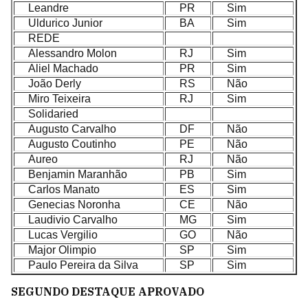
Leandre
PR
Sim
Uldurico Junior
BA
Sim
REDE
Alessandro Molon
RJ
Sim
Aliel Machado
PR
Sim
João Derly
RS
Não
Miro Teixeira
RJ
Sim
Solidaried
Augusto Carvalho
DF
Não
Augusto Coutinho
PE
Não
Aureo
RJ
Não
Benjamin Maranhão
PB
Sim
Carlos Manato
ES
Sim
Genecias Noronha
CE
Não
Laudivio Carvalho
MG
Sim
Lucas Vergilio
GO
Não
Major Olimpio
SP
Sim
Paulo Pereira da Silva
SP
Sim
SEGUNDO DESTAQUE APROVADO