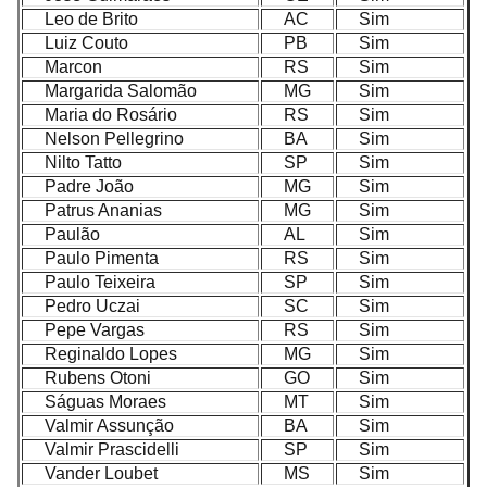
Leo de Brito
AC
Sim
Luiz Couto
PB
Sim
Marcon
RS
Sim
Margarida Salomão
MG
Sim
Maria do Rosário
RS
Sim
Nelson Pellegrino
BA
Sim
Nilto Tatto
SP
Sim
Padre João
MG
Sim
Patrus Ananias
MG
Sim
Paulão
AL
Sim
Paulo Pimenta
RS
Sim
Paulo Teixeira
SP
Sim
Pedro Uczai
SC
Sim
Pepe Vargas
RS
Sim
Reginaldo Lopes
MG
Sim
Rubens Otoni
GO
Sim
Ságuas Moraes
MT
Sim
Valmir Assunção
BA
Sim
Valmir Prascidelli
SP
Sim
Vander Loubet
MS
Sim