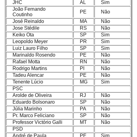
JHC
AL
Sim
João Fernando
PE
Não
Coutinho
José Reinaldo
MA
Não
Jose Stédile
RS
Não
Keiko Ota
SP
Sim
Leopoldo Meyer
PR
Sim
Luiz Lauro Filho
SP
Sim
Marinaldo Rosendo
PE
Não
Rafael Motta
RN
Não
Rodrigo Martins
PI
Não
Tadeu Alencar
PE
Não
Tenente Lúcio
MG
Sim
PSC
Arolde de Oliveira
RJ
Não
Eduardo Bolsonaro
SP
Não
Júlia Marinho
PA
Não
Pr. Marco Feliciano
SP
Não
Professor Victório Galli
MT
Não
PSD
André de Paula
PE
Sim