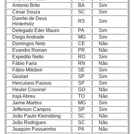
Antonio Brito
BA
Sim
Cesar Souza
SC
Sim
Danrlei de Deus
RS
Sim
Hinterholz
Delegado Éder Mauro
PA
Sim
Diego Andrade
MG
Sim
Domingos Neto
CE
Não
Evandro Roman
PR
Não
Expedito Netto
RO
Sim
Fábio Faria
RN
Não
Fábio Mitidieri
SE
Sim
Goulart
SP
Sim
Herculano Passos
SP
Sim
Heuler Cruvinel
GO
Não
Irajá Abreu
TO
Não
Jaime Martins
MG
Sim
Jefferson Campos
SP
Sim
João Paulo Kleinübing
SC
Não
João Rodrigues
SC
Não
Joaquim Passarinho
PA
Não