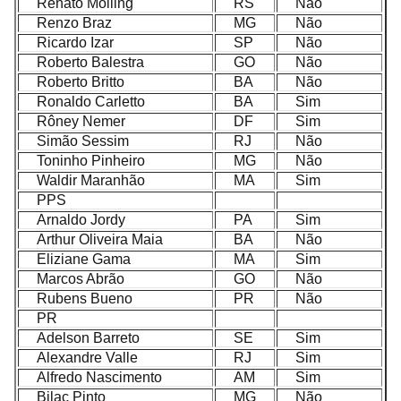
Renato Molling
RS
Não
Renzo Braz
MG
Não
Ricardo Izar
SP
Não
Roberto Balestra
GO
Não
Roberto Britto
BA
Não
Ronaldo Carletto
BA
Sim
Rôney Nemer
DF
Sim
Simão Sessim
RJ
Não
Toninho Pinheiro
MG
Não
Waldir Maranhão
MA
Sim
PPS
Arnaldo Jordy
PA
Sim
Arthur Oliveira Maia
BA
Não
Eliziane Gama
MA
Sim
Marcos Abrão
GO
Não
Rubens Bueno
PR
Não
PR
Adelson Barreto
SE
Sim
Alexandre Valle
RJ
Sim
Alfredo Nascimento
AM
Sim
Bilac Pinto
MG
Não