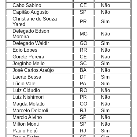
Cabo Sabino
CE
Não
Capitão Augusto
SP
Não
Christiane de Souza
PR
Sim
Yared
Delegado Edson
MG
Não
Moreira
Delegado Waldir
GO
Sim
Edio Lopes
RR
Não
Gorete Pereira
CE
Não
Jorginho Mello
SC
Sim
José Carlos Araújo
BA
Não
Laerte Bessa
DF
Sim
Lúcio Vale
PA
Sim
Luiz Cláudio
RO
Não
Luiz Nishimori
PR
Não
Magda Mofatto
GO
Não
Marcelo Delaroli
RJ
Sim
Marcio Alvino
SP
Não
Milton Monti
SP
Não
Paulo Feijó
RJ
Sim