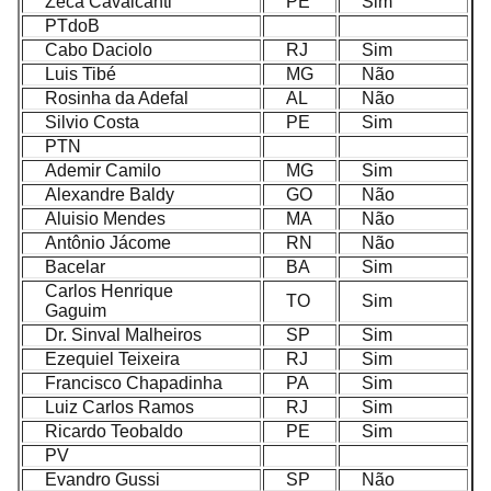
Zeca Cavalcanti
PE
Sim
PTdoB
Cabo Daciolo
RJ
Sim
Luis Tibé
MG
Não
Rosinha da Adefal
AL
Não
Silvio Costa
PE
Sim
PTN
Ademir Camilo
MG
Sim
Alexandre Baldy
GO
Não
Aluisio Mendes
MA
Não
Antônio Jácome
RN
Não
Bacelar
BA
Sim
Carlos Henrique
TO
Sim
Gaguim
Dr. Sinval Malheiros
SP
Sim
Ezequiel Teixeira
RJ
Sim
Francisco Chapadinha
PA
Sim
Luiz Carlos Ramos
RJ
Sim
Ricardo Teobaldo
PE
Sim
PV
Evandro Gussi
SP
Não