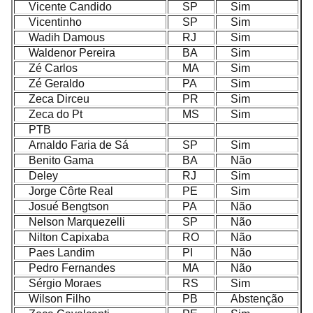
Vicente Candido
SP
Sim
Vicentinho
SP
Sim
Wadih Damous
RJ
Sim
Waldenor Pereira
BA
Sim
Zé Carlos
MA
Sim
Zé Geraldo
PA
Sim
Zeca Dirceu
PR
Sim
Zeca do Pt
MS
Sim
PTB
Arnaldo Faria de Sá
SP
Sim
Benito Gama
BA
Não
Deley
RJ
Sim
Jorge Côrte Real
PE
Sim
Josué Bengtson
PA
Não
Nelson Marquezelli
SP
Não
Nilton Capixaba
RO
Não
Paes Landim
PI
Não
Pedro Fernandes
MA
Não
Sérgio Moraes
RS
Sim
Wilson Filho
PB
Abstenção