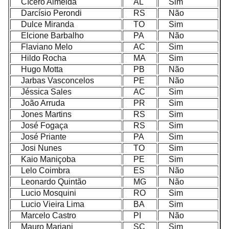
Cícero Almeida
AL
Sim
Darcísio Perondi
RS
Não
Dulce Miranda
TO
Sim
Elcione Barbalho
PA
Não
Flaviano Melo
AC
Sim
Hildo Rocha
MA
Sim
Hugo Motta
PB
Não
Jarbas Vasconcelos
PE
Não
Jéssica Sales
AC
Sim
João Arruda
PR
Sim
Jones Martins
RS
Sim
José Fogaça
RS
Sim
José Priante
PA
Sim
Josi Nunes
TO
Sim
Kaio Maniçoba
PE
Sim
Lelo Coimbra
ES
Não
Leonardo Quintão
MG
Não
Lucio Mosquini
RO
Sim
Lucio Vieira Lima
BA
Sim
Marcelo Castro
PI
Não
Mauro Mariani
SC
Sim