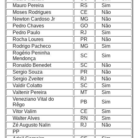
Mauro Pereira
RS
Sim
Moses Rodrigues
CE
Não
Newton Cardoso Jr
MG
Não
Pedro Chaves
GO
Não
Pedro Paulo
RJ
Sim
Rocha Loures
PR
Não
Rodrigo Pacheco
MG
Sim
Rogério Peninha
SC
Sim
Mendonça
Ronaldo Benedet
SC
Não
Sergio Souza
PR
Não
Sergio Zveiter
RJ
Não
Valdir Colatto
SC
Sim
Valtenir Pereira
MT
Sim
Veneziano Vital do
PB
Sim
Rêgo
Vitor Valim
CE
Sim
Walter Alves
RN
Sim
Zé Augusto Nalin
RJ
Não
PP