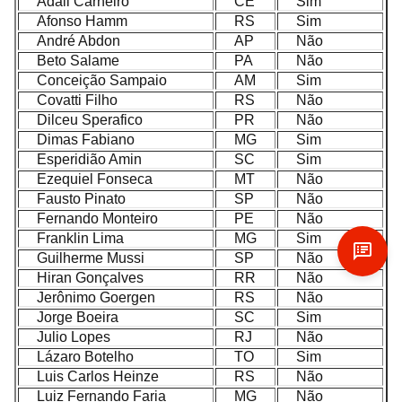
Adail Carneiro
CE
Sim
Afonso Hamm
RS
Sim
André Abdon
AP
Não
Beto Salame
PA
Não
Conceição Sampaio
AM
Sim
Covatti Filho
RS
Não
Dilceu Sperafico
PR
Não
Dimas Fabiano
MG
Sim
Esperidião Amin
SC
Sim
Ezequiel Fonseca
MT
Não
Fausto Pinato
SP
Não
Fernando Monteiro
PE
Não
Franklin Lima
MG
Sim
Guilherme Mussi
SP
Não
Hiran Gonçalves
RR
Não
Jerônimo Goergen
RS
Não
Jorge Boeira
SC
Sim
Julio Lopes
RJ
Não
Lázaro Botelho
TO
Sim
Luis Carlos Heinze
RS
Não
Luiz Fernando Faria
MG
Não