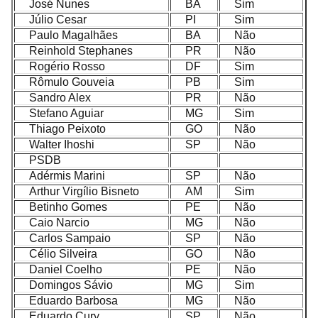
José Nunes
BA
Sim
Júlio Cesar
PI
Sim
Paulo Magalhães
BA
Não
Reinhold Stephanes
PR
Não
Rogério Rosso
DF
Sim
Rômulo Gouveia
PB
Sim
Sandro Alex
PR
Não
Stefano Aguiar
MG
Sim
Thiago Peixoto
GO
Não
Walter Ihoshi
SP
Não
PSDB
Adérmis Marini
SP
Não
Arthur Virgílio Bisneto
AM
Sim
Betinho Gomes
PE
Não
Caio Narcio
MG
Não
Carlos Sampaio
SP
Não
Célio Silveira
GO
Não
Daniel Coelho
PE
Não
Domingos Sávio
MG
Sim
Eduardo Barbosa
MG
Não
Eduardo Cury
SP
Não