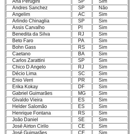
Ana Perugini
SP
Sim
Andres Sanchez
SP
Não
Angelim
AC
Sim
Arlindo Chinaglia
SP
Sim
Assis Carvalho
PI
Sim
Benedita da Silva
RJ
Sim
Beto Faro
PA
Sim
Bohn Gass
RS
Sim
Caetano
BA
Sim
Carlos Zarattini
SP
Sim
Chico D Angelo
RJ
Sim
Décio Lima
SC
Sim
Enio Verri
PR
Sim
Erika Kokay
DF
Sim
Gabriel Guimarães
MG
Sim
Givaldo Vieira
ES
Sim
Helder Salomão
ES
Sim
Henrique Fontana
RS
Sim
João Daniel
SE
Sim
José Airton Cirilo
CE
Sim
José Guimarães
CE
Sim