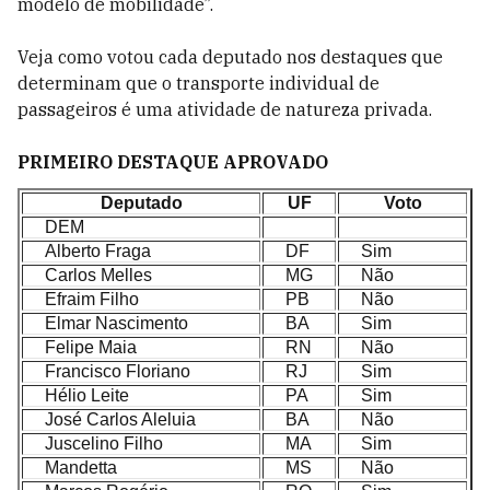
modelo de mobilidade”.
Veja como votou cada deputado nos destaques que
determinam que o transporte individual de
passageiros é uma atividade de natureza privada.
PRIMEIRO DESTAQUE APROVADO
Deputado
UF
Voto
DEM
Alberto Fraga
DF
Sim
Carlos Melles
MG
Não
Efraim Filho
PB
Não
Elmar Nascimento
BA
Sim
Felipe Maia
RN
Não
Francisco Floriano
RJ
Sim
Hélio Leite
PA
Sim
José Carlos Aleluia
BA
Não
Juscelino Filho
MA
Sim
Mandetta
MS
Não