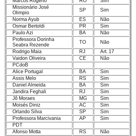
Marcos Rogério
RO
Sim
Missionário José
SP
Sim
Olimpio
Norma Ayub
ES
Não
Osmar Bertoldi
PR
Sim
Paulo Azi
BA
Não
Professora Dorinha
TO
Não
Seabra Rezende
Rodrigo Maia
RJ
Art. 17
Vaidon Oliveira
CE
Não
PCdoB
Alice Portugal
BA
Sim
Assis Melo
RS
Sim
Daniel Almeida
BA
Sim
Jandira Feghali
RJ
Sim
Jô Moraes
MG
Sim
Moisés Diniz
AC
Sim
Orlando Silva
SP
Sim
Professora Marcivania
AP
Sim
PDT
Afonso Motta
RS
Não