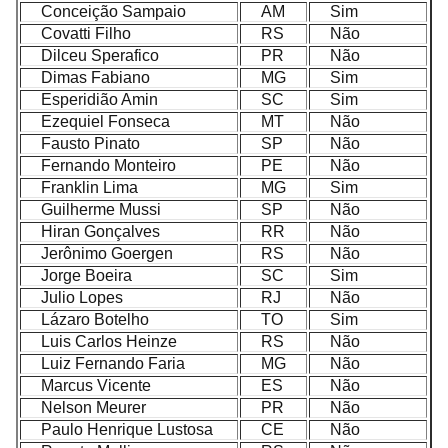
Conceição Sampaio
AM
Sim
Covatti Filho
RS
Não
Dilceu Sperafico
PR
Não
Dimas Fabiano
MG
Sim
Esperidião Amin
SC
Sim
Ezequiel Fonseca
MT
Não
Fausto Pinato
SP
Não
Fernando Monteiro
PE
Não
Franklin Lima
MG
Sim
Guilherme Mussi
SP
Não
Hiran Gonçalves
RR
Não
Jerônimo Goergen
RS
Não
Jorge Boeira
SC
Sim
Julio Lopes
RJ
Não
Lázaro Botelho
TO
Sim
Luis Carlos Heinze
RS
Não
Luiz Fernando Faria
MG
Não
Marcus Vicente
ES
Não
Nelson Meurer
PR
Não
Paulo Henrique Lustosa
CE
Não