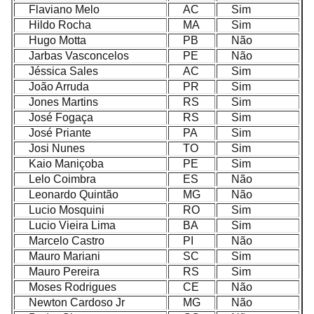
Flaviano Melo
AC
Sim
Hildo Rocha
MA
Sim
Hugo Motta
PB
Não
Jarbas Vasconcelos
PE
Não
Jéssica Sales
AC
Sim
João Arruda
PR
Sim
Jones Martins
RS
Sim
José Fogaça
RS
Sim
José Priante
PA
Sim
Josi Nunes
TO
Sim
Kaio Maniçoba
PE
Sim
Lelo Coimbra
ES
Não
Leonardo Quintão
MG
Não
Lucio Mosquini
RO
Sim
Lucio Vieira Lima
BA
Sim
Marcelo Castro
PI
Não
Mauro Mariani
SC
Sim
Mauro Pereira
RS
Sim
Moses Rodrigues
CE
Não
Newton Cardoso Jr
MG
Não