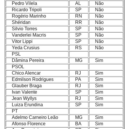
Pedro Vilela
AL
Não
Ricardo Tripoli
SP
Não
Rogério Marinho
RN
Não
Shéridan
RR
Não
Silvio Torres
SP
Não
Vanderlei Macris
SP
Não
Vitor Lippi
SP
Não
Yeda Crusius
RS
Não
PSL
Dâmina Pereira
MG
Sim
PSOL
Chico Alencar
RJ
Sim
Edmilson Rodrigues
PA
Sim
Glauber Braga
RJ
Sim
Ivan Valente
SP
Sim
Jean Wyllys
RJ
Sim
Luiza Erundina
SP
Sim
PT
Adelmo Carneiro Leão
MG
Sim
Afonso Florence
BA
Sim