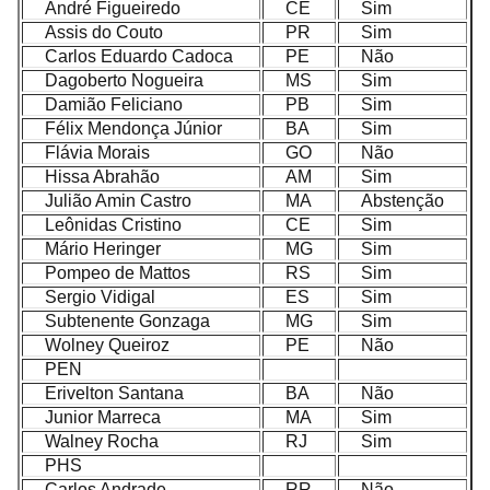
André Figueiredo
CE
Sim
Assis do Couto
PR
Sim
Carlos Eduardo Cadoca
PE
Não
Dagoberto Nogueira
MS
Sim
Damião Feliciano
PB
Sim
Félix Mendonça Júnior
BA
Sim
Flávia Morais
GO
Não
Hissa Abrahão
AM
Sim
Julião Amin Castro
MA
Abstenção
Leônidas Cristino
CE
Sim
Mário Heringer
MG
Sim
Pompeo de Mattos
RS
Sim
Sergio Vidigal
ES
Sim
Subtenente Gonzaga
MG
Sim
Wolney Queiroz
PE
Não
PEN
Erivelton Santana
BA
Não
Junior Marreca
MA
Sim
Walney Rocha
RJ
Sim
PHS
Carlos Andrade
RR
Não