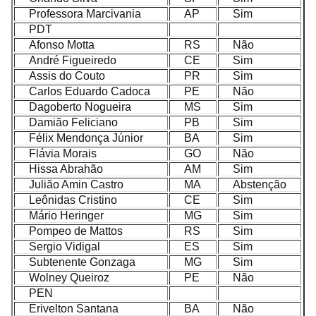
Professora Marcivania
AP
Sim
PDT
Afonso Motta
RS
Não
André Figueiredo
CE
Sim
Assis do Couto
PR
Sim
Carlos Eduardo Cadoca
PE
Não
Dagoberto Nogueira
MS
Sim
Damião Feliciano
PB
Sim
Félix Mendonça Júnior
BA
Sim
Flávia Morais
GO
Não
Hissa Abrahão
AM
Sim
Julião Amin Castro
MA
Abstenção
Leônidas Cristino
CE
Sim
Mário Heringer
MG
Sim
Pompeo de Mattos
RS
Sim
Sergio Vidigal
ES
Sim
Subtenente Gonzaga
MG
Sim
Wolney Queiroz
PE
Não
PEN
Erivelton Santana
BA
Não