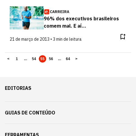
CARREIRA
96% dos executivos brasileiros
comem mal. E aí...
21 de março de 2013 • 3 min de leitura
<
1
...
54
55
56
...
64
>
EDITORIAS
GUIAS DE CONTEÚDO
FERRAMENTAS