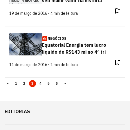
seu maior valor da história
19 de março de 2016 • 4 min de leitura
NEGÓCIOS
Equatorial Energia tem lucro
líquido de R$143 mi no 4º tri
11 de março de 2016 • 1 min de leitura
<
1
2
3
4
5
6
>
EDITORIAS